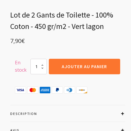
Lot de 2 Gants de Toilette - 100%
Coton - 450 gr/m2 - Vert lagon
7,90
€
En
quantité
AJOUTER AU PANIER
stock
de
Lot
de
2
Gants
de
Toilette
-
100%
DESCRIPTION
Coton
-
450
AVIS