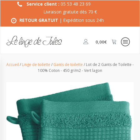
Service client :
05 53 48 23 69
Livraison gratuite dès 70 €
RETOUR GRATUIT
| Expédition sous 24h
0,00
€
Accueil
/
Linge de toilette
/
Gants de toilette
/ Lot de 2 Gants de Toilette -
100% Coton - 450 gr/m2 - Vert lagon