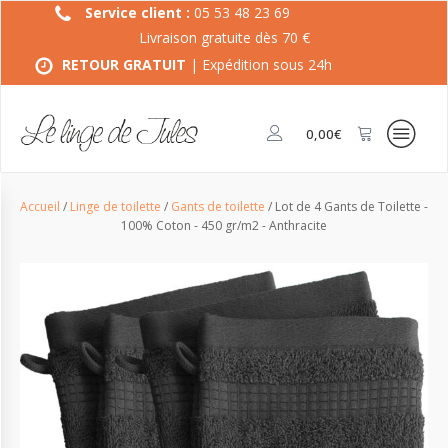
Service client :
05 53 48 23 69
Livraison gratuite dès 70 €
RETOUR GRATUIT
| Expédition sous 24h
0,00
€
Accueil
/
Linge de toilette
/
Gants de toilette
/ Lot de 4 Gants de Toilette -
100% Coton - 450 gr/m2 - Anthracite