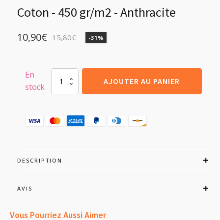
notation
client
Coton - 450 gr/m2 - Anthracite
10,90
€
15,80
€
-31%
Le
Le
prix
prix
initial
actuel
En
quantité
AJOUTER AU PANIER
stock
de
était :
est :
Lot
de
15,80€.
10,90€.
4
Gants
de
Toilette
-
100%
DESCRIPTION
Coton
-
450
AVIS
gr/m2
-
Vous Pourriez Aussi Aimer
Anthracite