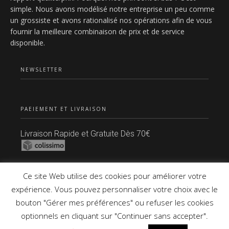
simple. Nous avons modélisé notre entreprise un peu comme
un grossiste et avons rationalisé nos opérations afin de vous
fournir la meilleure combinaison de prix et de service
disponible.
NEWSLETTER
PAEIEMENT ET LIVRAISON
Livraison Rapide et Gratuite Dès 70€
Paiement Sécurisé
Ce site Web utilise des cookies pour améliorer votre
expérience. Vous pouvez personnaliser votre choix avec le
bouton "Gérer mes préférences" ou refuser les cookies
Copyright © 2021 Tous Droits Réservés.
optionnels en cliquant sur "Continuer sans accepter".