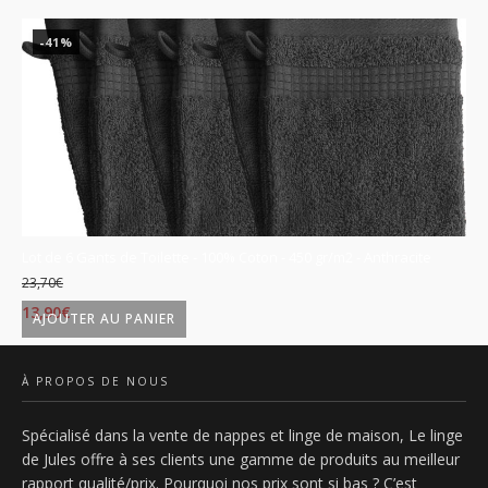
-41%
se
Lot de 6 Gants de Toilette - 100% Coton - 450 gr/m2 - Anthracite
Lo
23,70
€
23
Le
Le
L
13,90
€
13
AJOUTER AU PANIER
prix
prix
p
initial
actuel
in
À PROPOS DE NOUS
était :
est :
ét
Spécialisé dans la vente de nappes et linge de maison, Le linge
23,70€.
13,90€.
2
de Jules offre à ses clients une gamme de produits au meilleur
rapport qualité/prix. Pourquoi nos prix sont si bas ? C’est