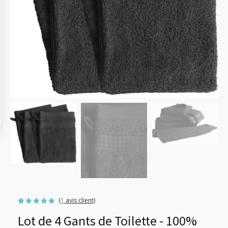
(
1
avis client)
Noté
1
5.00
Lot de 4 Gants de Toilette - 100%
sur 5
basé sur