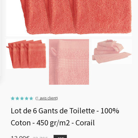
(
1
avis client)
Noté
1
5.00
Lot de 6 Gants de Toilette - 100%
sur 5
basé sur
notation
client
Coton - 450 gr/m2 - Corail