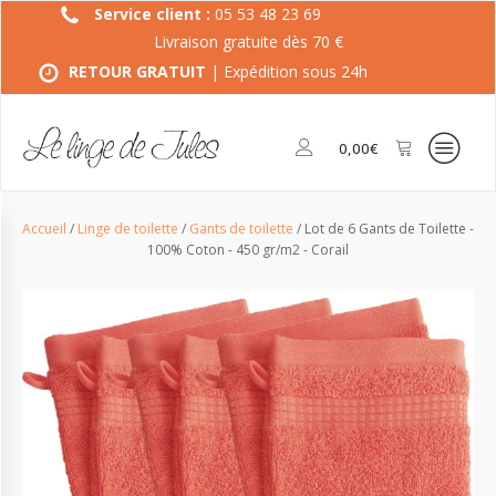
Service client :
05 53 48 23 69
Livraison gratuite dès 70 €
RETOUR GRATUIT
| Expédition sous 24h
0,00
€
Accueil
/
Linge de toilette
/
Gants de toilette
/ Lot de 6 Gants de Toilette -
100% Coton - 450 gr/m2 - Corail