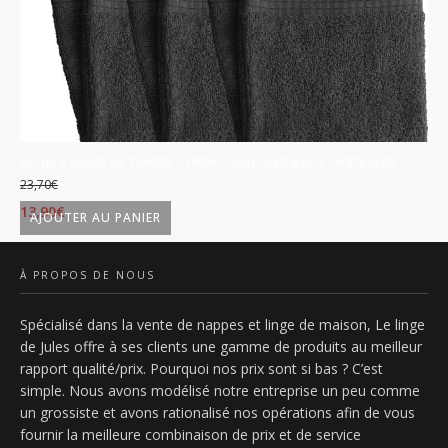
se
Lot de 6 Gants de Toilette - 100% Coton - 450 gr/m2 - Anthracite
Lo
23,70
€
23
Le
Le
L
13,90
€
13
AJOUTER AU PANIER
prix
prix
p
initial
actuel
in
À PROPOS DE NOUS
était :
est :
ét
Spécialisé dans la vente de nappes et linge de maison, Le linge
23,70€.
13,90€.
2
de Jules offre à ses clients une gamme de produits au meilleur
rapport qualité/prix. Pourquoi nos prix sont si bas ? C’est
simple. Nous avons modélisé notre entreprise un peu comme
un grossiste et avons rationalisé nos opérations afin de vous
fournir la meilleure combinaison de prix et de service