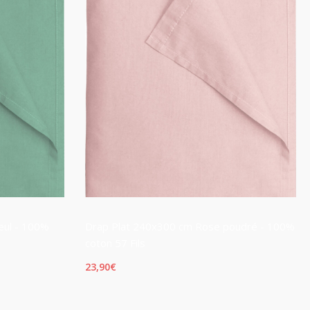
client
leul - 100%
Drap Plat 240x300 cm Rose poudré - 100%
coton 57 Fils
23,90
€