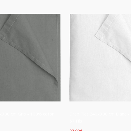
x300 cm Gris - 100% coton
Drap Plat 240x300 cm Blanc -
57 Fils
23,90
€