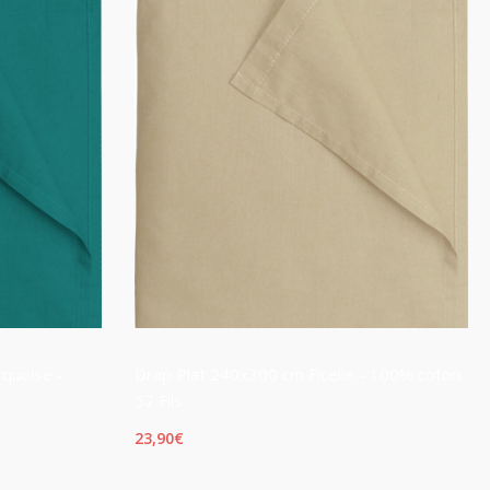
quoise -
Drap Plat 240x300 cm Ficelle - 100% coton
57 Fils
23,90
€