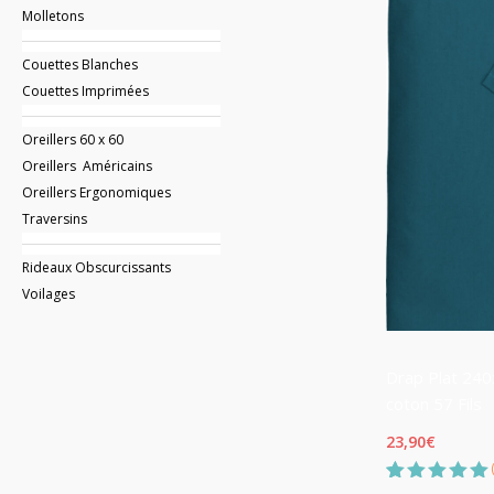
Molletons
Couettes Blanches
Couettes Imprimées
Oreillers 60 x 60
Oreillers Américains
Oreillers Ergonomiques
Traversins
Rideaux Obscurcissants
Voilages
Drap Plat 24
coton 57 Fils
23,90
€