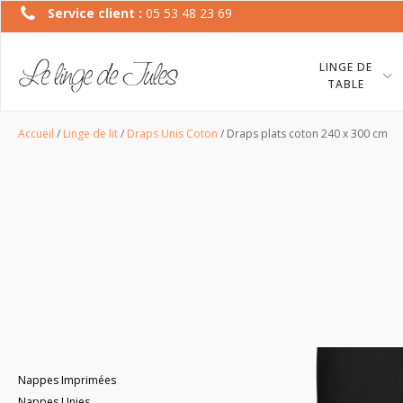
Service client :
05 53 48 23 69
LINGE DE
TABLE
Accueil
/
Linge de lit
/
Draps Unis Coton
/ Draps plats coton 240 x 300 cm
Nappes Imprimées
Nappes Unies