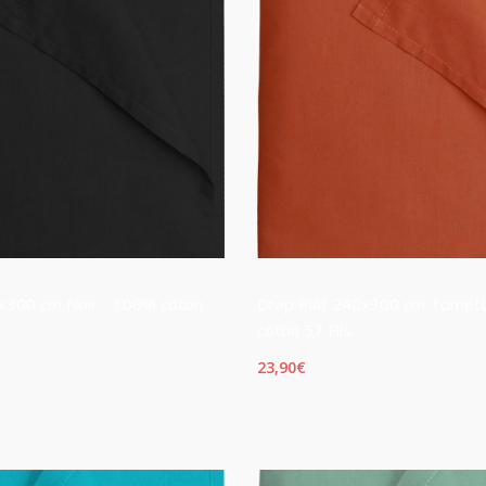
x300 cm Noir - 100% coton
Drap Plat 240x300 cm Tomet
coton 57 Fils
23,90
€