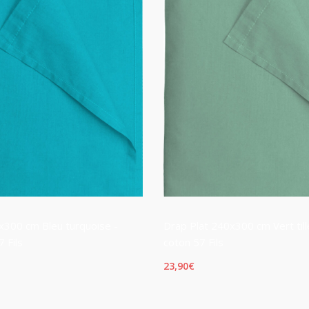
x300 cm Bleu turquoise -
Drap Plat 240x300 cm Vert til
 Fils
coton 57 Fils
23,90
€