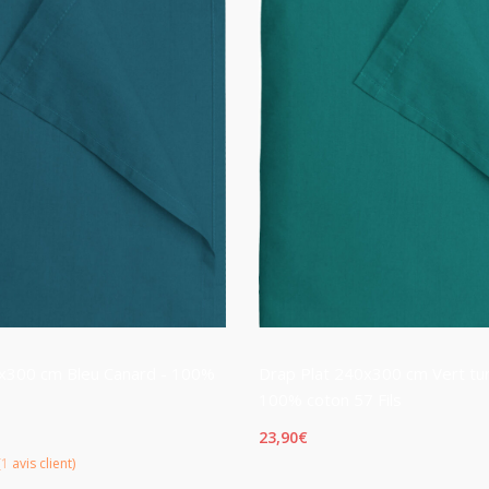
0x300 cm Bleu Canard - 100%
Drap Plat 240x300 cm Vert tur
100% coton 57 Fils
23,90
€
(
1
avis client)