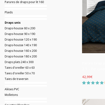
Parures de draps pour lit 160
Plaids
Draps unis
Draps-housse 80 x 200
Draps-housse 90 x 190
Draps-housse 120 x 190
Draps-housse 140 x 190
Draps-housse 160 x 200
Draps-housse 180 x 200
Draps plats 240 x 300
Parure Drap p
Taies d'oreiller 63 x 63
2 T - Pur coton
Taies d'oreiller 50 x 70
42,99
€
Taies de traversin
Noté
1
5.00
Alèses PVC
sur 5
Molletons
basé sur
notation
client