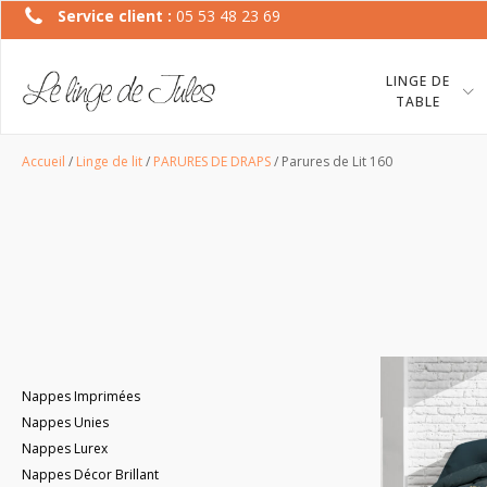
Service client :
05 53 48 23 69
LINGE DE
TABLE
Accueil
/
Linge de lit
/
PARURES DE DRAPS
/ Parures de Lit 160
Nappes Imprimées
Nappes Unies
Nappes Lurex
Nappes Décor Brillant