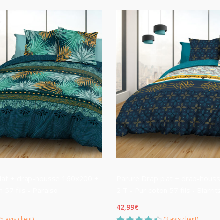
basé sur
notation
client
lat + drap-housse 160x200 +
Parure Drap plat + drap-hous
n 57 fils - Paraiso
2 T - Pur coton 57 fils - Biarrit
42,99
€
(
5
avis client)
(
3
avis client)