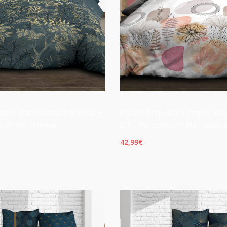
lat + drap-housse 160x200 +
Parure Drap plat + drap-hous
n 57 fils - Hevea
2 T - Pur coton 57 fils - Aquare
42,99
€