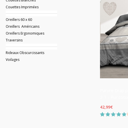
Couettes Blanches
Couettes Imprimées
Oreillers 60 x 60
Oreillers Américains
Oreillers Ergonomiques
Traversins
Rideaux Obscurcissants
Voilages
Parure Drap p
2 T - Pur coto
42,99
€
Noté
3
5.00
sur 5