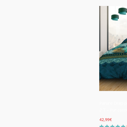
basé sur
notations
client
Parure Drap p
2 T - Pur coto
42,99
€