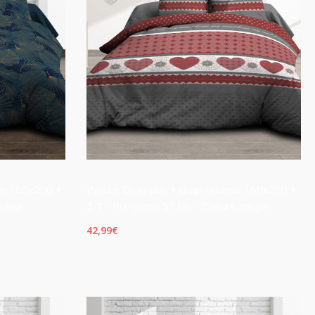
se 160x200 +
Parure Drap plat + drap-housse 160x200 +
 bleu
2 T - Pur coton 57 fils - Coeurs rouge
42,99
€