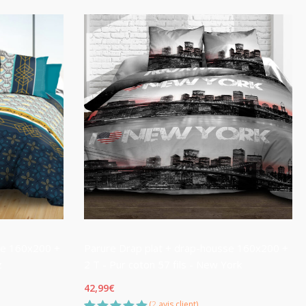
se 160x200 +
Parure Drap plat + drap-housse 160x200 +
z
2 T - Pur coton 57 fils - New York
42,99
€
(
2
avis client)