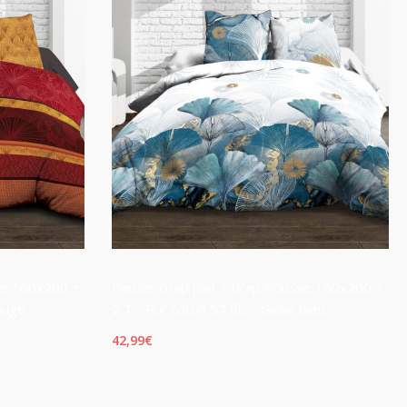
se 160x200 +
Parure Drap plat + drap-housse 160x200 +
rouge
2 T - Pur coton 57 fils - Ginko bleu
42,99
€