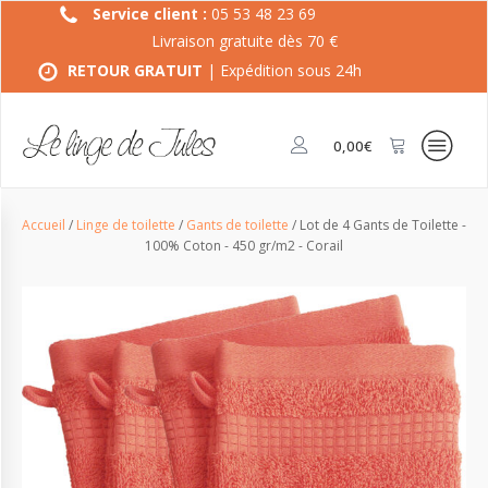
Service client :
05 53 48 23 69
Livraison gratuite dès 70 €
RETOUR GRATUIT
| Expédition sous 24h
0,00
€
Accueil
/
Linge de toilette
/
Gants de toilette
/ Lot de 4 Gants de Toilette -
100% Coton - 450 gr/m2 - Corail