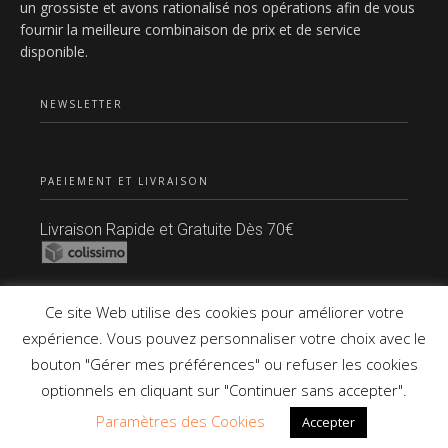
un grossiste et avons rationalisé nos opérations afin de vous
fournir la meilleure combinaison de prix et de service
disponible.
NEWSLETTER
PAEIEMENT ET LIVRAISON
Livraison Rapide et Gratuite Dès 70€
Paiement Sécurisé
Ce site Web utilise des cookies pour améliorer votre
expérience. Vous pouvez personnaliser votre choix avec le
bouton "Gérer mes préférences" ou refuser les cookies
Copyright © 2021 Tous Droits Réservés.
optionnels en cliquant sur "Continuer sans accepter".
Paramètres des Cookies
Accepter