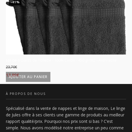
-41%
se
Lot de 6 Gants de Toilette - 100% Coton - 450 gr/m2 - Anthracite
Lo
23,70
€
23
Le
Le
L
13,90
€
13
AJOUTER AU PANIER
prix
prix
p
initial
actuel
in
À PROPOS DE NOUS
était :
est :
ét
Spécialisé dans la vente de nappes et linge de maison, Le linge
23,70€.
13,90€.
2
de Jules offre à ses clients une gamme de produits au meilleur
rapport qualité/prix. Pourquoi nos prix sont si bas ? C’est
simple. Nous avons modélisé notre entreprise un peu comme