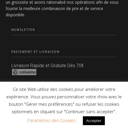
un grossiste et avons rationalisé nos opérations afin de vous
fournir la meilleure combinaison de prix et de service
disponible.
NEWSLETTER
PAEIEMENT ET LIVRAISON
Livraison Rapide et Gratuite Dès 70€
Paiement Sécurisé
Ce site Web utilise des cookies pour améliorer votre
expérience. Vous pouvez personnaliser votre choix avec le
bouton "Gérer mes préférences" ou refuser les cookies
Copyright © 2021 Tous Droits Réservés.
optionnels en cliquant sur "Continuer sans accepter".
Paramètres des Cookies
Accepter