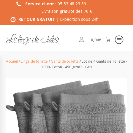
Service client :
05 53 48 23 69
Livraison gratuite dès 70 €
RETOUR GRATUIT
| Expédition sous 24h
0,00
€
Accueil
/
Linge de toilette
/
Gants de toilette
/ Lot de 4 Gants de Toilette -
100% Coton - 450 gr/m2 - Gris