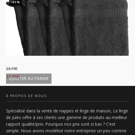
-41%
se
Lot de 6 Gants de Toilette - 100% Coton - 450 gr/m2 - Anthracite
Lo
23,70
€
23
Le
Le
L
13,90
€
13
AJOUTER AU PANIER
prix
prix
p
initial
actuel
in
À PROPOS DE NOUS
était :
est :
ét
Spécialisé dans la vente de nappes et linge de maison, Le linge
23,70€.
13,90€.
2
de Jules offre à ses clients une gamme de produits au meilleur
rapport qualité/prix. Pourquoi nos prix sont si bas ? C’est
simple. Nous avons modélisé notre entreprise un peu comme