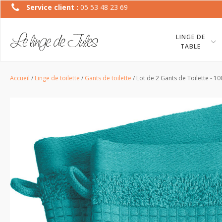
Service client :
05 53 48 23 69
LINGE DE
TABLE
Accueil
/
Linge de toilette
/
Gants de toilette
/ Lot de 2 Gants de Toilette - 1