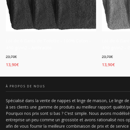
Lot de 6 Gants de Toilette - 100% Coton -
Lot de 6 Gant
450 gr/m2 - Anthracite
450 gr/m2 - G
23,70
€
23,70
€
Le
Le
Le
Le
13,90
€
13,90
€
prix
prix
prix
prix
AJOUTER AU PANIER
AJOUTER AU 
initial
actuel
initial
actue
À PROPOS DE NOUS
était :
est :
était :
est :
23,70€.
13,90€.
23,70€.
13,90
Spécialisé dans la vente de nappes et linge de maison, Le linge de 
à ses clients une gamme de produits au meilleur rapport qualité/pr
Pourquoi nos prix sont si bas ? C’est simple. Nous avons modélisé
entreprise un peu comme un grossiste et avons rationalisé nos o
afin de vous fournir la meilleure combinaison de prix et de service 