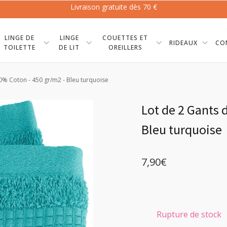
Livraison gratuite dès 70 €
LINGE DE
LINGE
COUETTES ET
RIDEAUX
CO
TOILETTE
DE LIT
OREILLERS
00% Coton - 450 gr/m2 - Bleu turquoise
Lot de 2 Gants 
Bleu turquoise
7,90
€
Rupture de stock