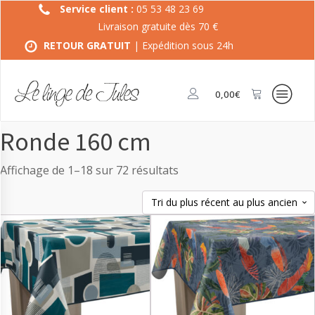
Service client :
05 53 48 23 69
Livraison gratuite dès 70 €
RETOUR GRATUIT
| Expédition sous 24h
0,00
€
Ronde 160 cm
Trié
Affichage de 1–18 sur 72 résultats
du
plus
Ce
récent
oduit
produit
au
a
plus
usieurs
plusieurs
ancien
riations.
variations.
s
Les