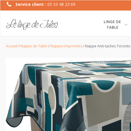
Service client :
05 53 48 23 69
LINGE DE
TABLE
Accueil
/
Nappe de Table
/
Nappes Imprimées
/ Nappe Anti-taches Toronto