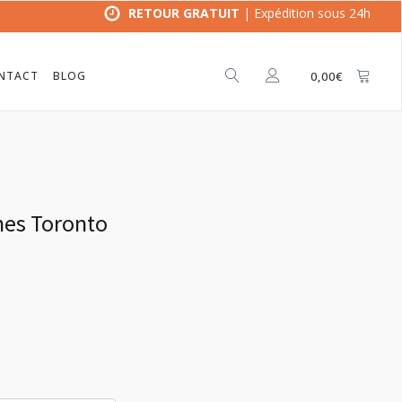
RETOUR GRATUIT
| Expédition sous 24h
NTACT
BLOG
0,00
€
hes Toronto