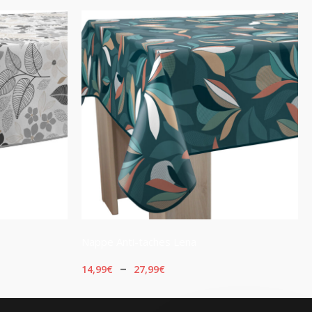
Nappe Anti-taches Lena
Plage
–
14,99
€
27,99
€
de
CHOIX DES OPTIONS
prix :