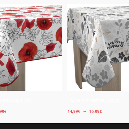
ches Coquelicot
Nappe Anti-taches Gladys
Plage
Plage
–
99
€
14,99
€
16,99
€
de
de
OPTIONS
CHOIX DES OPTIONS
prix :
prix :