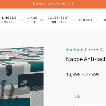
Livraison gratuite dès 70 €
LINGE DE
LINGE
COUETTES ET
RIDEAUX
CO
TOILETTE
DE LIT
OREILLERS
(
4
avis client)
Noté
4
5.00
Nappe Anti-tac
sur 5
basé sur
notations
client
13,99
€
–
27,99
€
Plage
de
prix :
Taille
13,99€