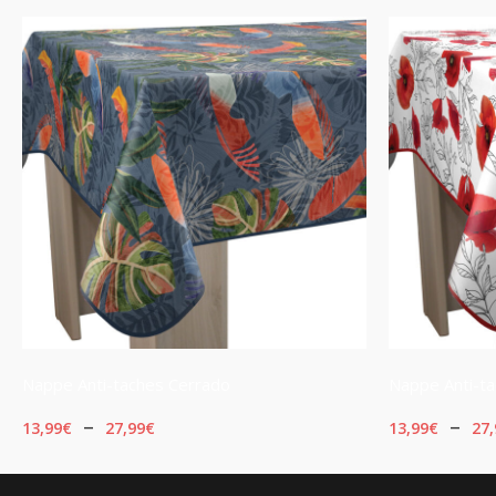
Nappe Anti-taches Cerrado
Nappe Anti-ta
Plage
–
–
13,99
€
27,99
€
13,99
€
27,
de
CHOIX DES OPTIONS
CHOIX DES 
prix :