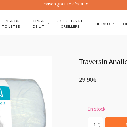
Livraison gratuite dès 70 €
LINGE DE
LINGE
COUETTES ET
RIDEAUX
CO
TOILETTE
DE LIT
OREILLERS
m
Traversin Anall
29,90
€
En stock
quantité