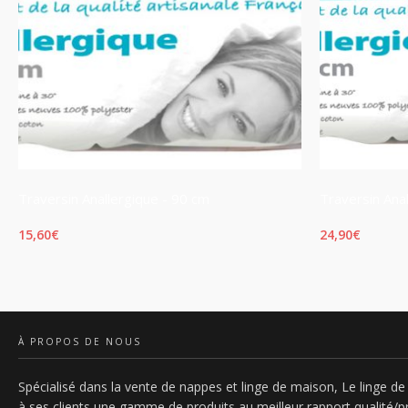
Traversin Anallergique - 90 cm
Traversin Ana
15,60
€
24,90
€
AJOUTER AU PANIER
AJOUTER AU 
À PROPOS DE NOUS
Spécialisé dans la vente de nappes et linge de maison, Le linge de 
à ses clients une gamme de produits au meilleur rapport qualité/pr