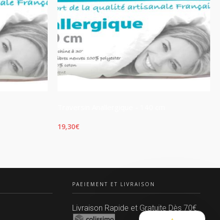
Traversin Anallergique - 140 cm
19,30
€
AJOUTER AU PANIER
PAEIEMENT ET LIVRAISON
Livraison Rapide et Gratuite Dès 70€