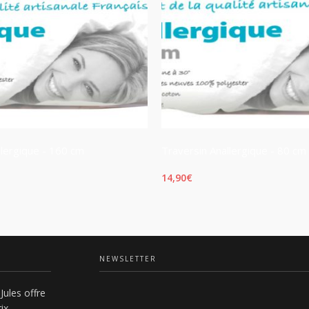
llergique - 160 cm
Traversin Anallergique - 80 cm
14,90
€
PANIER
AJOUTER AU PANIER
NEWSLETTER
Jules offre
ix.