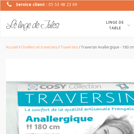
Service client :
05 53 48 23 69
LINGE DE
TABLE
Accueil
/
Oreillers et traversins
/
Traversins
/ Traversin Anallergique - 180 c