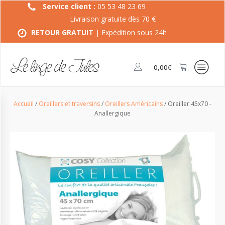
Service client :
05 53 48 23 69
Livraison gratuite dès 70 €
RETOUR GRATUIT
| Expédition sous 24h
0,00
€
Accueil
/
Oreillers et traversins
/
Oreillers Américains
/ Oreiller 45x70 -
Anallergique