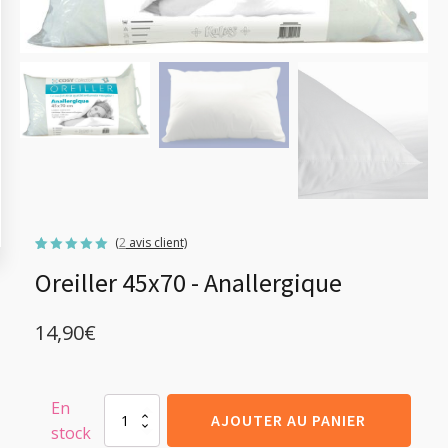
(
2
avis client)
Noté
2
5.00
Oreiller 45x70 - Anallergique
sur 5
basé sur
notations
client
14,90
€
En
quantité
AJOUTER AU PANIER
stock
de