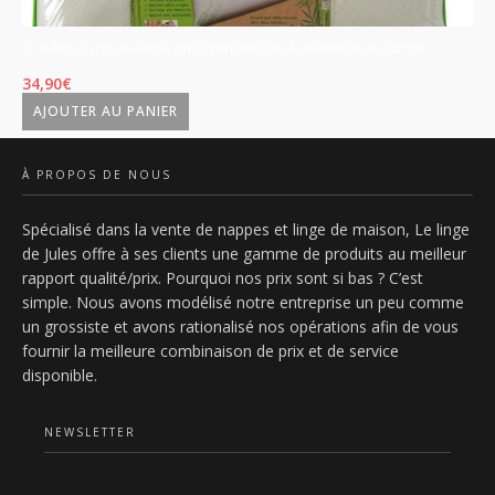
Oreiller Viscose 40x60 cm Ergonomique A mémoire de forme
Or
35
34,90
€
L
28
AJOUTER AU PANIER
p
in
À PROPOS DE NOUS
ét
Spécialisé dans la vente de nappes et linge de maison, Le linge
3
de Jules offre à ses clients une gamme de produits au meilleur
rapport qualité/prix. Pourquoi nos prix sont si bas ? C’est
simple. Nous avons modélisé notre entreprise un peu comme
un grossiste et avons rationalisé nos opérations afin de vous
fournir la meilleure combinaison de prix et de service
disponible.
NEWSLETTER