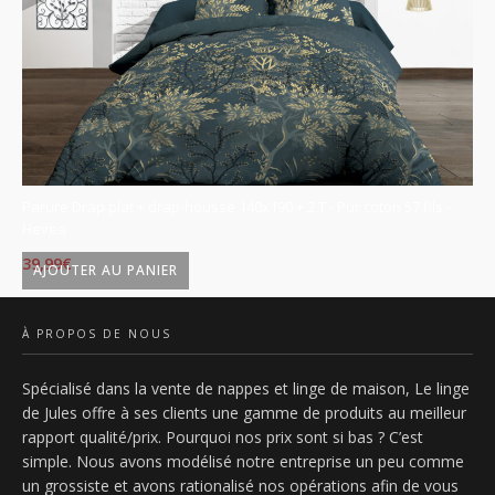
Parure Drap plat + drap-housse 140x190 + 2 T - Pur coton 57 fils -
Pa
Hevea
Ky
39,99
€
39
AJOUTER AU PANIER
À PROPOS DE NOUS
Spécialisé dans la vente de nappes et linge de maison, Le linge
de Jules offre à ses clients une gamme de produits au meilleur
rapport qualité/prix. Pourquoi nos prix sont si bas ? C’est
simple. Nous avons modélisé notre entreprise un peu comme
un grossiste et avons rationalisé nos opérations afin de vous