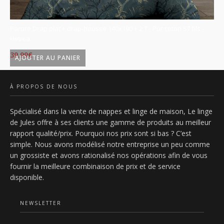
Parure Drap plat + drap-housse 140x190 + 2 T - Pur coton 57 fils -
Pa
Hevea
Ky
39,99
€
39
AJOUTER AU PANIER
À PROPOS DE NOUS
Spécialisé dans la vente de nappes et linge de maison, Le linge
de Jules offre à ses clients une gamme de produits au meilleur
rapport qualité/prix. Pourquoi nos prix sont si bas ? C’est
simple. Nous avons modélisé notre entreprise un peu comme
un grossiste et avons rationalisé nos opérations afin de vous
fournir la meilleure combinaison de prix et de service
disponible.
NEWSLETTER