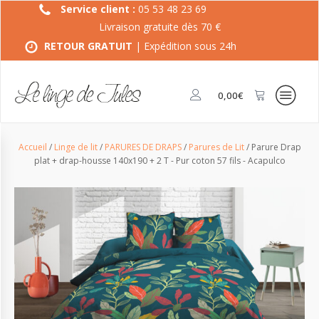
Service client :
05 53 48 23 69
Livraison gratuite dès 70 €
RETOUR GRATUIT
| Expédition sous 24h
0,00
€
Accueil
/
Linge de lit
/
PARURES DE DRAPS
/
Parures de Lit
/ Parure Drap
plat + drap-housse 140x190 + 2 T - Pur coton 57 fils - Acapulco