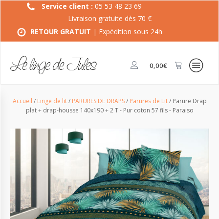
Service client :
05 53 48 23 69
Livraison gratuite dès 70 €
RETOUR GRATUIT
| Expédition sous 24h
0,00
€
Accueil
/
Linge de lit
/
PARURES DE DRAPS
/
Parures de Lit
/ Parure Drap
plat + drap-housse 140x190 + 2 T - Pur coton 57 fils - Paraiso