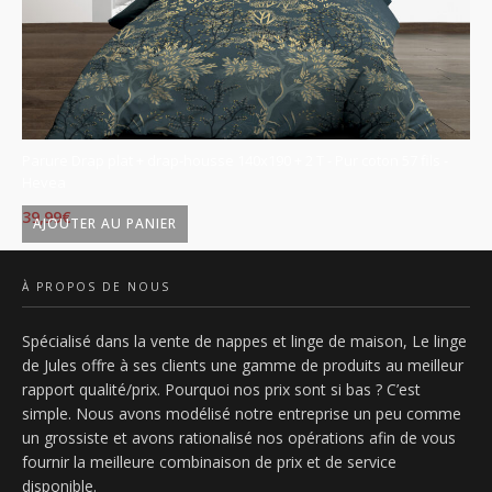
Parure Drap plat + drap-housse 140x190 + 2 T - Pur coton 57 fils -
Pa
Hevea
Ky
39,99
€
39
AJOUTER AU PANIER
À PROPOS DE NOUS
Spécialisé dans la vente de nappes et linge de maison, Le linge
de Jules offre à ses clients une gamme de produits au meilleur
rapport qualité/prix. Pourquoi nos prix sont si bas ? C’est
simple. Nous avons modélisé notre entreprise un peu comme
un grossiste et avons rationalisé nos opérations afin de vous
fournir la meilleure combinaison de prix et de service
disponible.