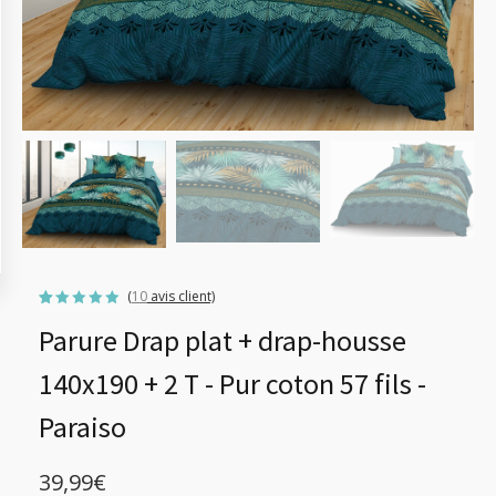
(
10
avis client)
Noté
10
5.00
Parure Drap plat + drap-housse
sur 5
basé sur
notations
client
140x190 + 2 T - Pur coton 57 fils -
Paraiso
39,99
€