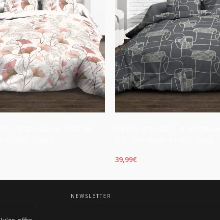
plat + drap-housse 140x190 +
Parure Drap plat + drap-hous
n 57 fils - Kyoto
2 T - Pur coton 57 fils - Linea
39,99
€
E
AJOUTER AU PANIER
NEWSLETTER