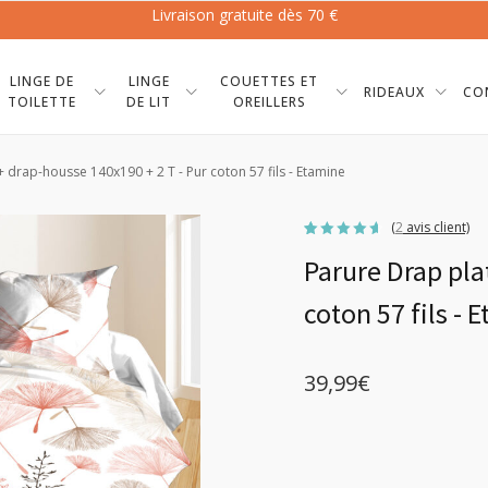
Livraison gratuite dès 70 €
LINGE DE
LINGE
COUETTES ET
RIDEAUX
CO
TOILETTE
DE LIT
OREILLERS
+ drap-housse 140x190 + 2 T - Pur coton 57 fils - Etamine
(
2
avis client)
Noté
2
Parure Drap pla
4.50
sur
5 basé
sur
notations
coton 57 fils - 
client
39,99
€