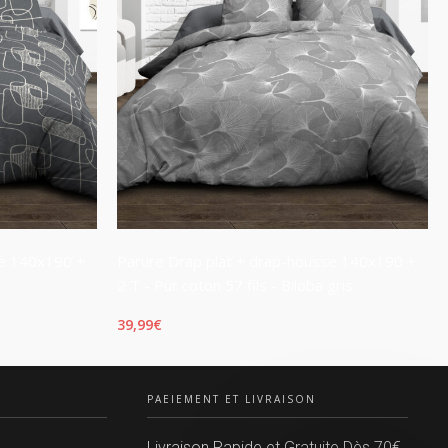
se 140x190 +
Parure Drap plat + drap-housse 140x190 +
2 T - Pur coton 57 fils - Biloba gris
39,99
€
LIRE LA SUITE
PAEIEMENT ET LIVRAISON
Livraison Rapide et Gratuite Dès 70€