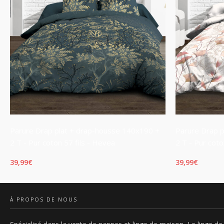
Parure Drap plat + drap-housse 140x190 +
Parure Drap 
2 T - Pur coton 57 fils - Hevea
2 T - Pur coto
39,99
€
39,99
€
AJOUTER AU PANIER
LIRE LA SUIT
À PROPOS DE NOUS