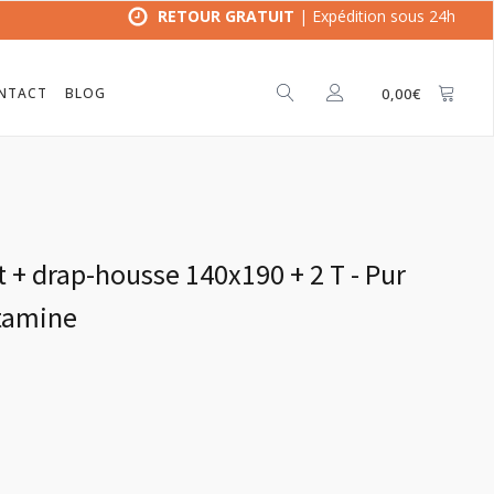
RETOUR GRATUIT
| Expédition sous 24h
NTACT
BLOG
0,00
€
t + drap-housse 140x190 + 2 T - Pur
Etamine