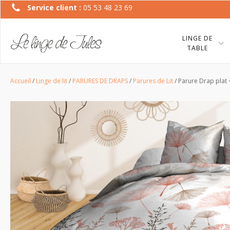
Service client :
05 53 48 23 69
LINGE DE
TABLE
Accueil
/
Linge de lit
/
PARURES DE DRAPS
/
Parures de Lit
/ Parure Drap plat 