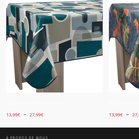
Nappe Anti-taches Toronto
Nappe Anti-t
Plage
–
–
13,99
€
27,99
€
13,99
€
27,
de
CHOIX DES OPTIONS
CHOIX DES 
prix :
À PROPOS DE NOUS