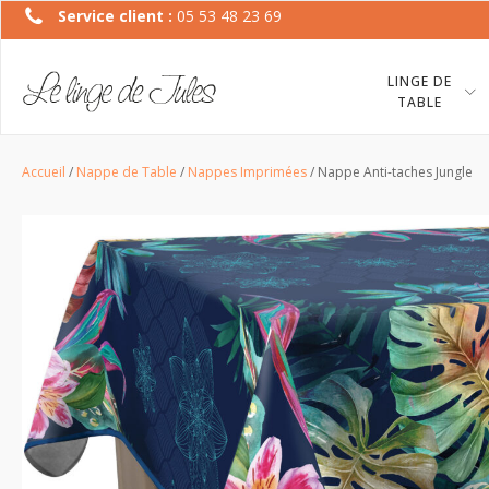
Service client :
05 53 48 23 69
LINGE DE
TABLE
Accueil
/
Nappe de Table
/
Nappes Imprimées
/ Nappe Anti-taches Jungle