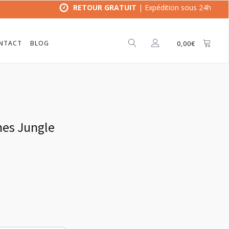
RETOUR GRATUIT
| Expédition sous 24h
NTACT
BLOG
0,00
€
hes Jungle