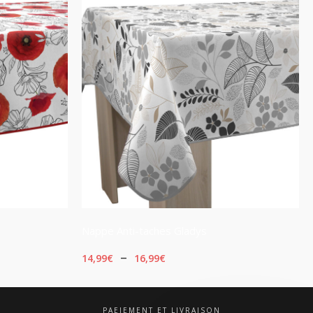
Nappe Anti-taches Gladys
Plage
–
14,99
€
16,99
€
de
CHOIX DES OPTIONS
prix :
PAEIEMENT ET LIVRAISON