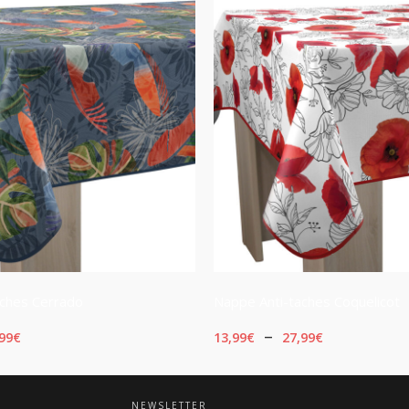
aches Cerrado
Nappe Anti-taches Coquelicot
Plage
Plage
–
99
€
13,99
€
27,99
€
de
de
OPTIONS
CHOIX DES OPTIONS
prix :
prix :
NEWSLETTER