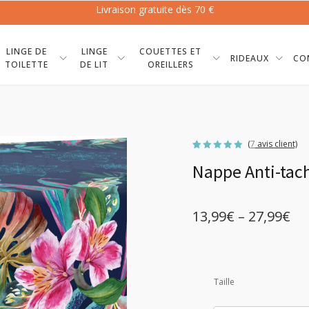
Livraison gratuite dès 70 €
LINGE DE
LINGE
COUETTES ET
RIDEAUX
CO
TOILETTE
DE LIT
OREILLERS
(
7
avis client)
Noté
7
5.00
Nappe Anti-tac
sur 5
basé sur
notations
client
13,99
€
–
27,99
€
Plage
de
prix :
Taille
13,99€