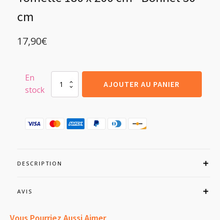
cm
17,90
€
En
quantité
AJOUTER AU PANIER
stock
de
Drap-
housse
100%
coton
57
Fils
Tomette
180
DESCRIPTION
x
200
cm
AVIS
-
Bonnet
Vous Pourriez Aussi Aimer
30