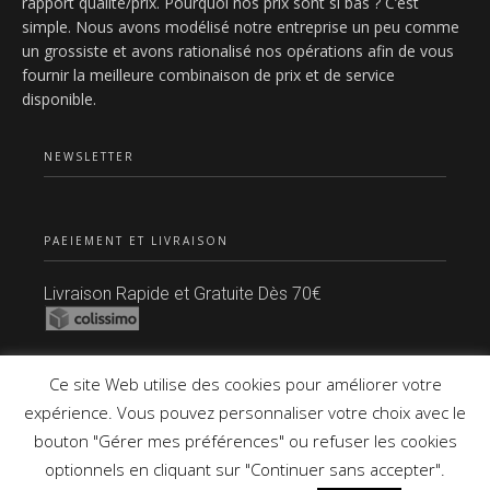
rapport qualité/prix. Pourquoi nos prix sont si bas ? C’est
simple. Nous avons modélisé notre entreprise un peu comme
un grossiste et avons rationalisé nos opérations afin de vous
fournir la meilleure combinaison de prix et de service
disponible.
NEWSLETTER
PAEIEMENT ET LIVRAISON
Livraison Rapide et Gratuite Dès 70€
Paiement Sécurisé
Ce site Web utilise des cookies pour améliorer votre
expérience. Vous pouvez personnaliser votre choix avec le
bouton "Gérer mes préférences" ou refuser les cookies
Copyright © 2021 Tous Droits Réservés.
optionnels en cliquant sur "Continuer sans accepter".