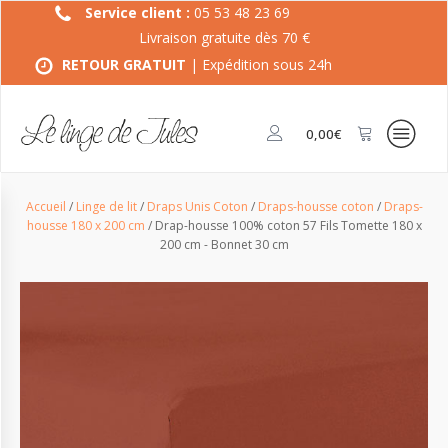
Service client :
05 53 48 23 69
Livraison gratuite dès 70 €
RETOUR GRATUIT
| Expédition sous 24h
0,00
€
Accueil
/
Linge de lit
/
Draps Unis Coton
/
Draps-housse coton
/
Draps-
housse 180 x 200 cm
/ Drap-housse 100% coton 57 Fils Tomette 180 x
200 cm - Bonnet 30 cm