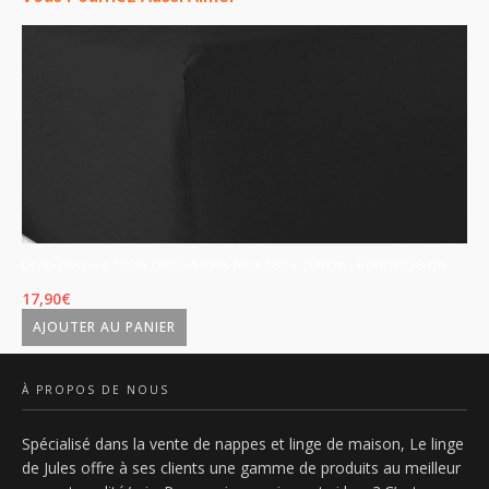
cm
cm
Drap-housse 100% coton 57 Fils Noir 180 x 200 cm - Bonnet 30 cm
Dr
17,90
€
17
AJOUTER AU PANIER
À PROPOS DE NOUS
Spécialisé dans la vente de nappes et linge de maison, Le linge
de Jules offre à ses clients une gamme de produits au meilleur