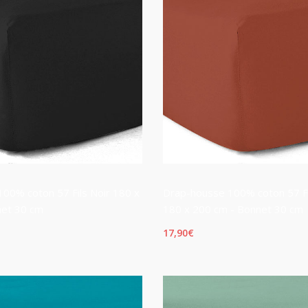
00% coton 57 Fils Noir 180 x
Drap-housse 100% coton 57 F
net 30 cm
180 x 200 cm - Bonnet 30 cm
17,90
€