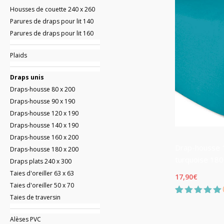
Housses de couette 240 x 260
Parures de draps pour lit 140
Parures de draps pour lit 160
Plaids
Draps unis
Draps-housse 80 x 200
Draps-housse 90 x 190
Draps-housse 120 x 190
Draps-housse 140 x 190
Draps-housse 160 x 200
Drap-housse 1
Draps-housse 180 x 200
turquoise 180
Draps plats 240 x 300
Taies d'oreiller 63 x 63
17,90
€
Taies d'oreiller 50 x 70
Taies de traversin
Noté
1
5.00
sur 5
basé sur
Alèses PVC