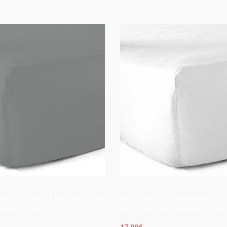
00% Coton 57 Fils Gris - 180
Drap-housse 100% coton 57 Fil
nnet 30 cm
180 x 200 cm - Bonnet 30 cm
17,90
€