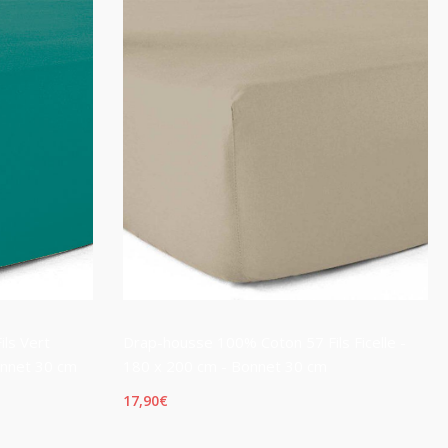
ls Vert
Drap-housse 100% Coton 57 Fils Ficelle -
onnet 30 cm
180 x 200 cm - Bonnet 30 cm
17,90
€