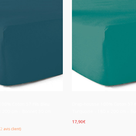
basé
sur
notations
client
00% Coton 57 Fils Bleu
Drap-housse 100% Coton 57 Fi
x 200 cm - Bonnet 30 cm
Turquoise - 180 x 200 cm - B
17,90
€
(
2
avis client)