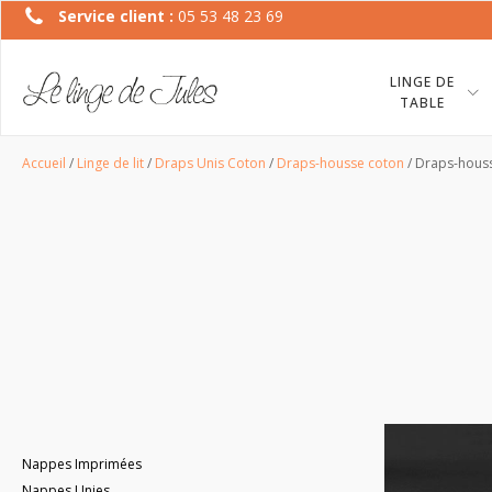
Service client :
05 53 48 23 69
LINGE DE
TABLE
Accueil
/
Linge de lit
/
Draps Unis Coton
/
Draps-housse coton
/ Draps-hous
Nappes Imprimées
Nappes Unies