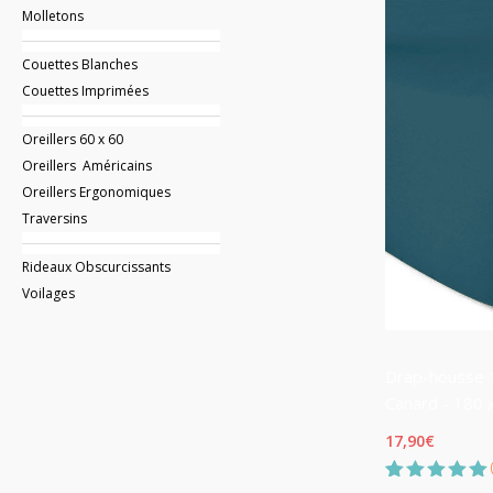
notation
Molletons
client
Couettes Blanches
Couettes Imprimées
Oreillers 60 x 60
Oreillers Américains
Oreillers Ergonomiques
Traversins
Rideaux Obscurcissants
Voilages
Drap-housse 1
Canard - 180 
17,90
€