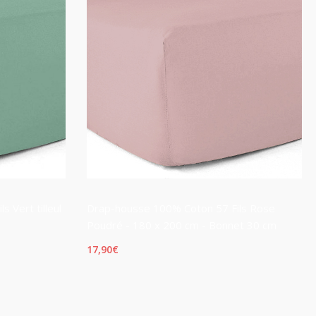
 Vert tilleul
Drap-housse 100% Coton 57 Fils Rose
Poudré - 180 x 200 cm - Bonnet 30 cm
17,90
€