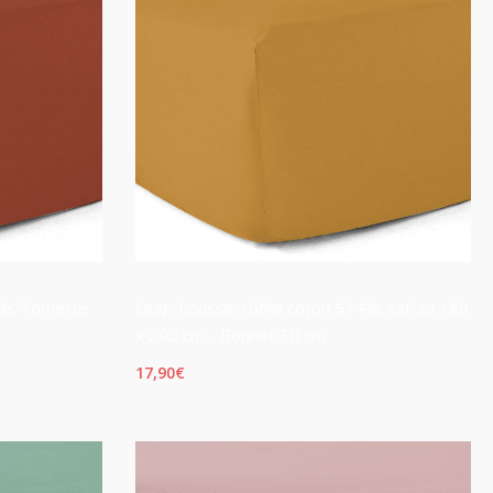
ils Tomette
Drap-housse 100% coton 57 Fils Safran 180
x 200 cm - Bonnet 30 cm
17,90
€