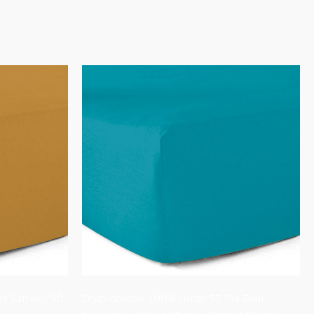
s Safran - 90
Drap-housse 100% coton 57 Fils Bleu