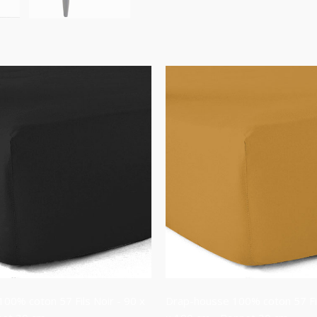
00% coton 57 Fils Noir - 90 x
Drap-housse 100% coton 57 Fil