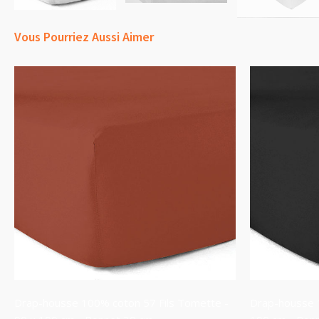
Vous Pourriez Aussi Aimer
Drap-housse 100% coton 57 Fils Tomette -
Drap-housse 1