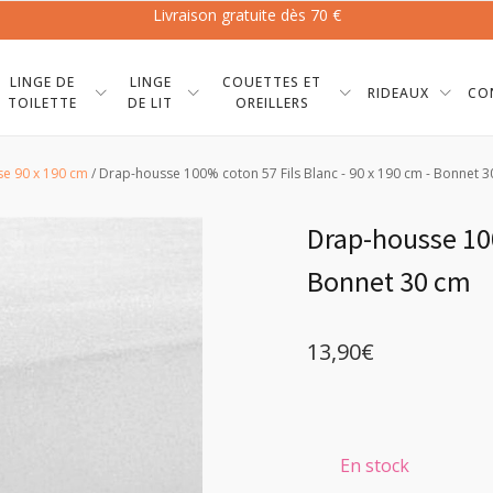
Livraison gratuite dès 70 €
LINGE DE
LINGE
COUETTES ET
RIDEAUX
CO
TOILETTE
DE LIT
OREILLERS
e 90 x 190 cm
/ Drap-housse 100% coton 57 Fils Blanc - 90 x 190 cm - Bonnet 
Drap-housse 100
Bonnet 30 cm
13,90
€
En stock