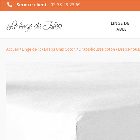
Service client :
05 53 48 23 69
LINGE DE
TABLE
Accueil
/
Linge de lit
/
Draps Unis Coton
/
Draps-housse coton
/
Draps-houss