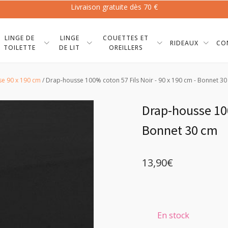
Livraison gratuite dès 70 €
LINGE DE
LINGE
COUETTES ET
RIDEAUX
CO
TOILETTE
DE LIT
OREILLERS
e 90 x 190 cm
/ Drap-housse 100% coton 57 Fils Noir - 90 x 190 cm - Bonnet 3
Drap-housse 100
Bonnet 30 cm
13,90
€
En stock