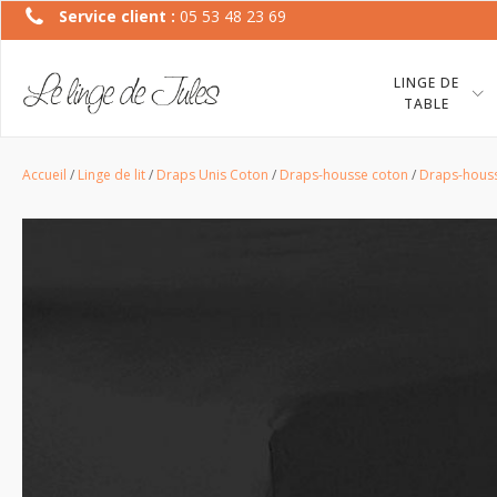
Service client :
05 53 48 23 69
LINGE DE
TABLE
Accueil
/
Linge de lit
/
Draps Unis Coton
/
Draps-housse coton
/
Draps-houss