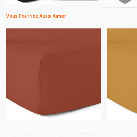
Vous Pourriez Aussi Aimer
Drap-housse 100% coton 57 Fils Tomette -
Drap-housse 1