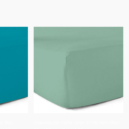
ls Bleu
Drap-housse 100% coton 57 Fils Vert tilleul -