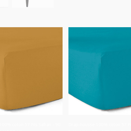
00% coton 57 Fils Safran - 90
Drap-housse 100% coton 57 Fi