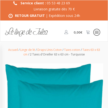
Service client :
05 53 48 23 69
Livraison gratuite dès 70 €
RETOUR GRATUIT
| Expédition sous 24h
0,00
€
Accueil
/
Linge de lit
/
Draps Unis Coton
/
Taies coton
/
Taies 63 x 63
cm
/ 2 Taies d'Oreiller 63 x 63 cm - Turquoise