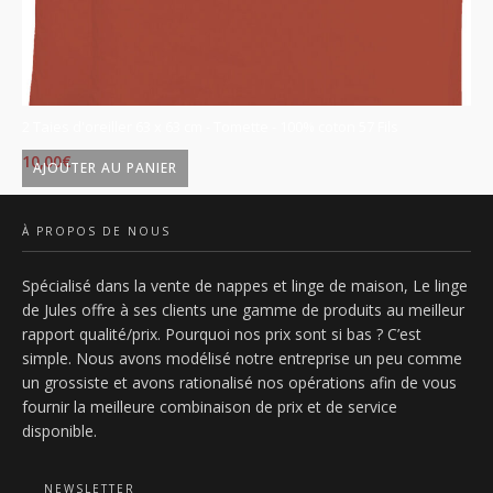
2 Taies d'oreiller 63 x 63 cm - Tomette - 100% coton 57 Fils
2 
10,00
€
10
AJOUTER AU PANIER
À PROPOS DE NOUS
Spécialisé dans la vente de nappes et linge de maison, Le linge
de Jules offre à ses clients une gamme de produits au meilleur
rapport qualité/prix. Pourquoi nos prix sont si bas ? C’est
simple. Nous avons modélisé notre entreprise un peu comme
un grossiste et avons rationalisé nos opérations afin de vous
fournir la meilleure combinaison de prix et de service
disponible.
NEWSLETTER