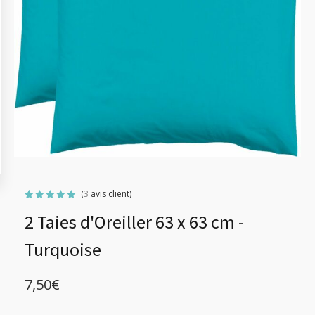
(
3
avis client)
Noté
3
5.00
2 Taies d'Oreiller 63 x 63 cm -
sur 5
basé sur
notations
client
Turquoise
7,50
€