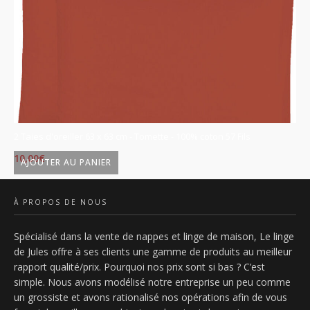
2 Taies d'oreiller 63 x 63 cm - Tomette - 100% coton 57 Fils
2 
10,00
€
10
AJOUTER AU PANIER
À PROPOS DE NOUS
Spécialisé dans la vente de nappes et linge de maison, Le linge
de Jules offre à ses clients une gamme de produits au meilleur
rapport qualité/prix. Pourquoi nos prix sont si bas ? C’est
simple. Nous avons modélisé notre entreprise un peu comme
un grossiste et avons rationalisé nos opérations afin de vous