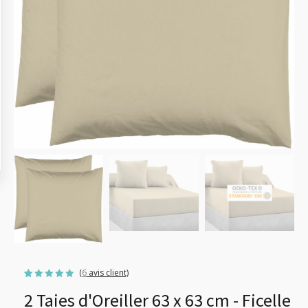
(
6
avis client)
Noté
6
5.00
2 Taies d'Oreiller 63 x 63 cm - Ficelle
sur 5
basé sur