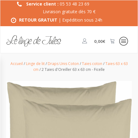
Service client :
05 53 48 23 69
Livraison gratuite dès 70 €
RETOUR GRATUIT
| Expédition sous 24h
0,00
€
Accueil
/
Linge de lit
/
Draps Unis Coton
/
Taies coton
/
Taies 63 x 63
cm
/ 2 Taies d'Oreiller 63 x 63 cm - Ficelle