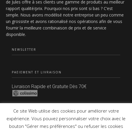
de Jules offre à ses clients une gamme de produits au meilleur
rapport qualité/prix. Pourquoi nos prix sont si bas ? C’est
simple. Nous avons modélisé notre entreprise un peu comme
un grossiste et avons rationalisé nos opérations afin de vous
fournir la meilleure combinaison de prix et de service
disponible.
NEWSLETTER
PAEIEMENT ET LIVRAISON
Livraison Rapide et Gratuite Dès 70€
Paiement Sécurisé
Ce site Web utilise des cookies pour améliorer votre
expérience. Vous pouvez personnaliser votre choix avec le
bouton "Gérer mes préférences" ou refuser les cookies
Copyright © 2021 Tous Droits Réservés.