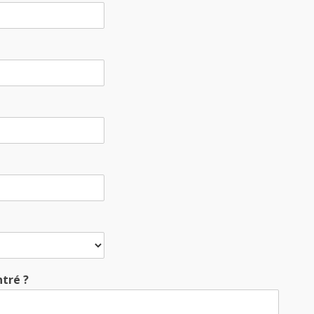
tré ?