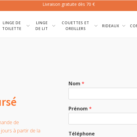
Livraison gratuite dès 70 €
LINGE DE
LINGE
COUETTES ET
RIDEAUX
CO
TOILETTE
DE LIT
OREILLERS
Nom
*
ursé
Prénom
*
emande de
jours à partir de la
Téléphone