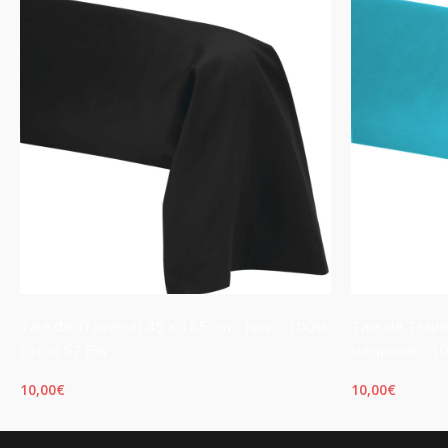
Taie de Traversin 45 x 185 cm - Noir - 100%
Taie de Trave
coton 57 Fils
turquoise - 1
10,00
€
10,00
€
AJOUTER AU PANIER
AJOUTER AU 