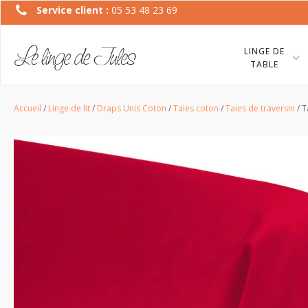
Service client :
05 53 48 23 69
LINGE DE
TABLE
Accueil
/
Linge de lit
/
Draps Unis Coton
/
Taies coton
/
Taies de traversin
/ T