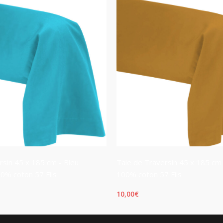
rsin 45 x 185 cm - Bleu
Taie de Traversin 45 x 185 cm 
00% coton 57 Fils
100% coton 57 Fils
10,00
€
PANIER
AJOUTER AU PANIER