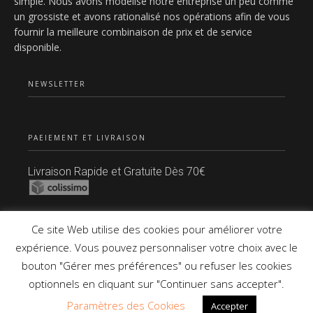
simple. Nous avons modélisé notre entreprise un peu comme
un grossiste et avons rationalisé nos opérations afin de vous
fournir la meilleure combinaison de prix et de service
disponible.
NEWSLETTER
PAEIEMENT ET LIVRAISON
Livraison Rapide et Gratuite Dès 70€
Paiement Sécurisé
Ce site Web utilise des cookies pour améliorer votre
expérience. Vous pouvez personnaliser votre choix avec le
bouton "Gérer mes préférences" ou refuser les cookies
Copyright © 2021 Tous Droits Réservés.
optionnels en cliquant sur "Continuer sans accepter".
Paramètres des Cookies
Accepter