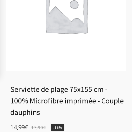
Serviette de plage 75x155 cm -
100% Microfibre imprimée - Couple
dauphins
14,99
€
17,90
€
-16%
Le
Le