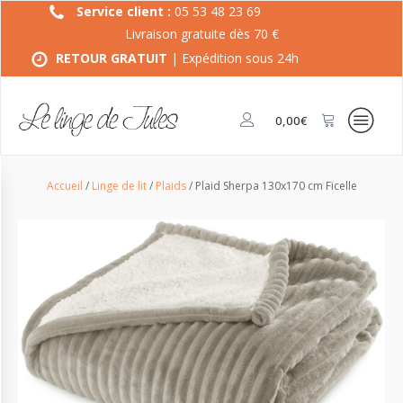
Service client :
05 53 48 23 69
Livraison gratuite dès 70 €
RETOUR GRATUIT
| Expédition sous 24h
0,00
€
Accueil
/
Linge de lit
/
Plaids
/ Plaid Sherpa 130x170 cm Ficelle