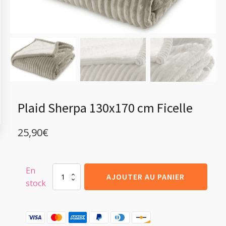
Plaid Sherpa 130x170 cm Ficelle
25,90
€
En
quantité
AJOUTER AU PANIER
stock
de
Plaid
Sherpa
130x170
cm