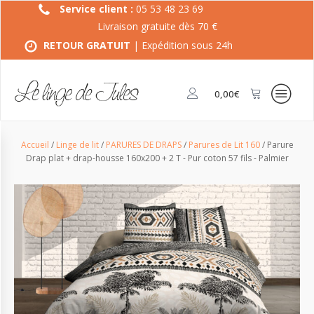
Service client :
05 53 48 23 69
Livraison gratuite dès 70 €
RETOUR GRATUIT
| Expédition sous 24h
0,00
€
Accueil
/
Linge de lit
/
PARURES DE DRAPS
/
Parures de Lit 160
/ Parure
Drap plat + drap-housse 160x200 + 2 T - Pur coton 57 fils - Palmier