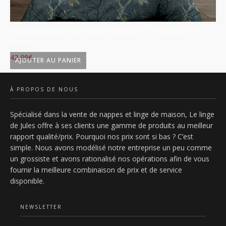
Parure Drap plat + drap-housse 160x200 + 2 T - Pur coton 57 fils -
Pa
Hevea
Ky
42,99
€
42
AJOUTER AU PANIER
À PROPOS DE NOUS
Spécialisé dans la vente de nappes et linge de maison, Le linge
de Jules offre à ses clients une gamme de produits au meilleur
rapport qualité/prix. Pourquoi nos prix sont si bas ? C’est
simple. Nous avons modélisé notre entreprise un peu comme
un grossiste et avons rationalisé nos opérations afin de vous
fournir la meilleure combinaison de prix et de service
disponible.
NEWSLETTER