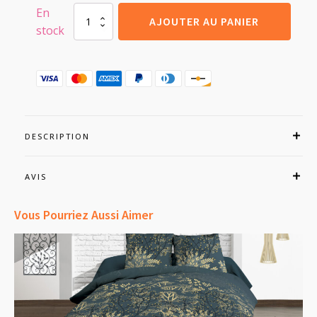
En
quantité
AJOUTER AU PANIER
stock
de
Parure
Drap
plat
+
drap-
housse
160x200
+
DESCRIPTION
2
T
-
AVIS
Pur
coton
Vous Pourriez Aussi Aimer
57
fils
-
Coeurs
rouge