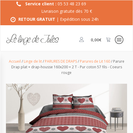
Service client :
05 53 48 23 69
Livraison gratuite dès 70 €
RETOUR GRATUIT
| Expédition sous 24h
0,00
€
Accueil
/
Linge de lit
/
PARURES DE DRAPS
/
Parures de Lit 160
/ Parure
Drap plat + drap-housse 160x200 + 2 T - Pur coton 57 fils - Coeurs
rouge