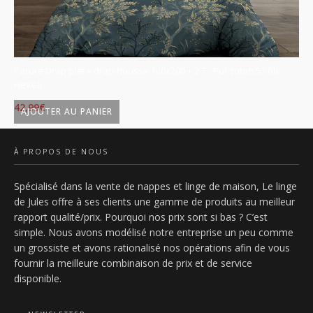
Parure Drap plat + drap-housse 160x200 + 2 T - Pur coton 57 fils -
Pa
Hevea
Ky
42,99
€
42
AJOUTER AU PANIER
À PROPOS DE NOUS
Spécialisé dans la vente de nappes et linge de maison, Le linge
de Jules offre à ses clients une gamme de produits au meilleur
rapport qualité/prix. Pourquoi nos prix sont si bas ? C’est
simple. Nous avons modélisé notre entreprise un peu comme
un grossiste et avons rationalisé nos opérations afin de vous
fournir la meilleure combinaison de prix et de service
disponible.