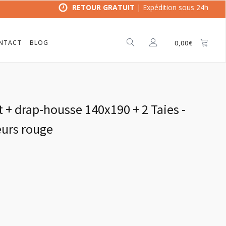
RETOUR GRATUIT
| Expédition sous 24h
NTACT
BLOG
0,00
€
t + drap-housse 140x190 + 2 Taies -
eurs rouge