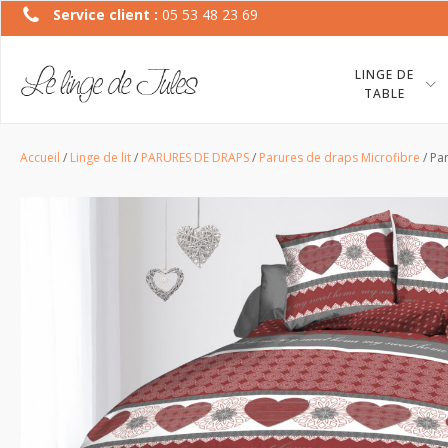
Service client :
05 53 48 23 69
LINGE DE
TABLE
Accueil
/
Linge de lit
/
PARURES DE DRAPS
/
Parures de draps Microfibre
/ Pa