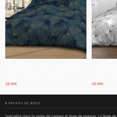
Parure Drap plat + drap-housse 140x190 +
Parure Drap 
2 Taies - Microfibre - Olinda bleu
2 Taies - Micr
29,90
€
29,90
€
AJOUTER AU PANIER
AJOUTER AU 
À PROPOS DE NOUS
Spécialisé dans la vente de nappes et linge de maison, Le linge de 