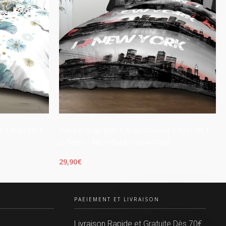
se 140x190 +
Parure Drap plat + drap-housse 140x190 +
2 Taies - Microfibre - New-York
29,90
€
LIRE LA SUITE
PAEIEMENT ET LIVRAISON
Livraison Rapide et Gratuite Dès 70€