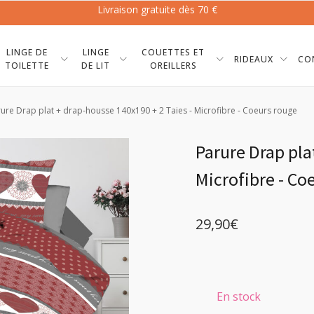
Livraison gratuite dès 70 €
LINGE DE
LINGE
COUETTES ET
RIDEAUX
CO
TOILETTE
DE LIT
OREILLERS
rure Drap plat + drap-housse 140x190 + 2 Taies - Microfibre - Coeurs rouge
Parure Drap pla
Microfibre - Co
29,90
€
En stock