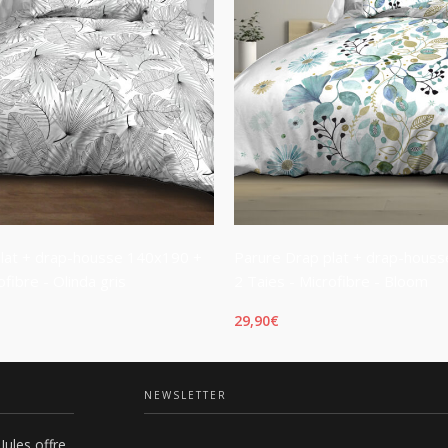
plat + drap-housse 140x190 +
Parure Drap plat + drap-hous
ofibre - Olinda gris
2 Taies - Microfibre - Bloom
29,90
€
PANIER
AJOUTER AU PANIER
NEWSLETTER
Jules offre