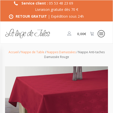
Service client :
05 53 48 23 69
Livraison gratuite dès 70 €
RETOUR GRATUIT
| Expédition sous 24h
0,00
€
Accueil
/
Nappe de Table
/
Nappes Damassées
/ Nappe Anti-taches
Damassée Rouge