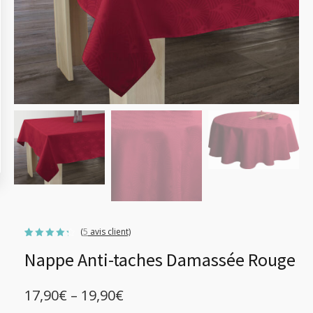
(
5
avis client)
Noté
5
Nappe Anti-taches Damassée Rouge
4.20
sur 5
basé
sur
notations
17,90
€
–
19,90
€
client
Plage