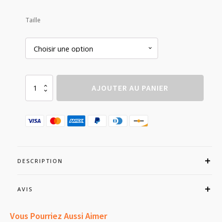
de
Taille
prix :
17,90€
à
19,90€
quantité
AJOUTER AU PANIER
de
Nappe
Anti-
taches
Damassée
Rouge
DESCRIPTION
AVIS
Vous Pourriez Aussi Aimer