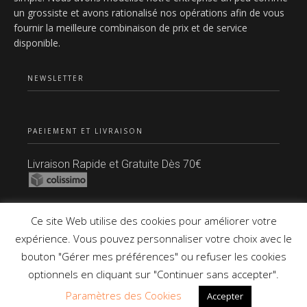
un grossiste et avons rationalisé nos opérations afin de vous
fournir la meilleure combinaison de prix et de service
disponible.
NEWSLETTER
PAEIEMENT ET LIVRAISON
Livraison Rapide et Gratuite Dès 70€
Paiement Sécurisé
Ce site Web utilise des cookies pour améliorer votre
expérience. Vous pouvez personnaliser votre choix avec le
bouton "Gérer mes préférences" ou refuser les cookies
Copyright © 2021 Tous Droits Réservés.
optionnels en cliquant sur "Continuer sans accepter".
Paramètres des Cookies
Accepter