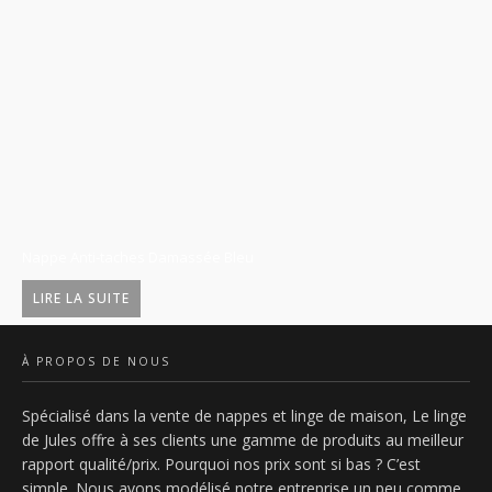
Nappe Anti-taches Damassée Bleu
Na
LIRE LA SUITE
À PROPOS DE NOUS
Spécialisé dans la vente de nappes et linge de maison, Le linge
de Jules offre à ses clients une gamme de produits au meilleur
rapport qualité/prix. Pourquoi nos prix sont si bas ? C’est
simple. Nous avons modélisé notre entreprise un peu comme