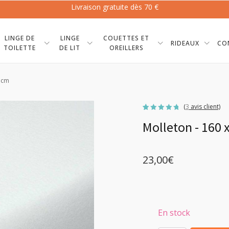
Livraison gratuite dès 70 €
LINGE DE
LINGE
COUETTES ET
RIDEAUX
CO
TOILETTE
DE LIT
OREILLERS
0 cm
(
3
avis client)
Noté
3
4.67
Molleton - 160 
sur 5
basé
sur
notations
client
23,00
€
En stock