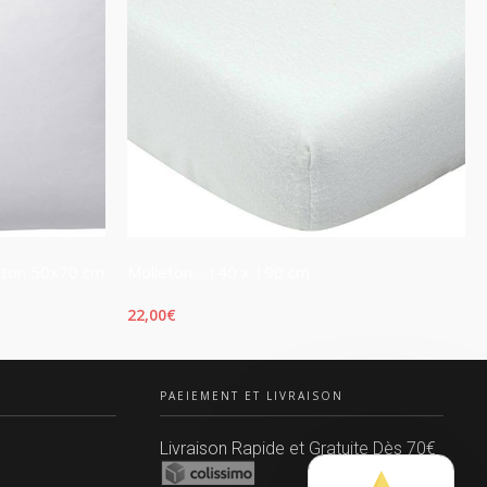
leton 50x70 cm
Molleton - 140 x 190 cm
22,00
€
AJOUTER AU PANIER
PAEIEMENT ET LIVRAISON
Livraison Rapide et Gratuite Dès 70€