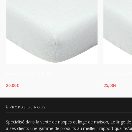
Molleton - 80 x 200 cm
Molleton - 18
20,00
€
25,00
€
AJOUTER AU PANIER
AJOUTER AU 
À PROPOS DE NOUS
Spécialisé dans la vente de nappes et linge de maison, Le linge de 
à ses clients une gamme de produits au meilleur rapport qualité/pr