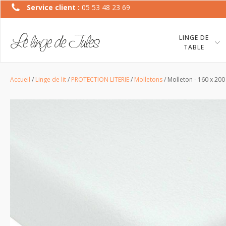
Service client :
05 53 48 23 69
LINGE DE
TABLE
Accueil
/
Linge de lit
/
PROTECTION LITERIE
/
Molletons
/ Molleton - 160 x 20