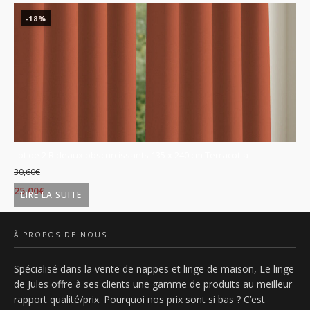
-18%
Lot de 2 Rideaux obscurcissants 135 x 240 cm Terracotta
Lo
30,60
€
30
Le
Le
L
25,00
€
25
LIRE LA SUITE
prix
prix
p
initial
actuel
in
À PROPOS DE NOUS
était :
est :
ét
Spécialisé dans la vente de nappes et linge de maison, Le linge
30,60€.
25,00€.
3
de Jules offre à ses clients une gamme de produits au meilleur
rapport qualité/prix. Pourquoi nos prix sont si bas ? C’est