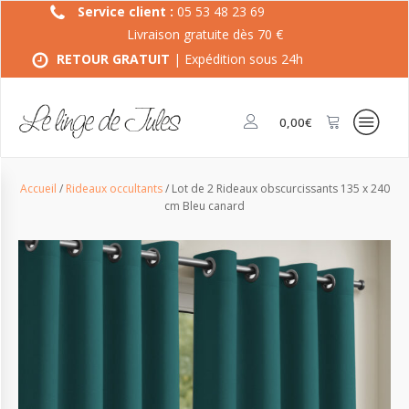
Service client :
05 53 48 23 69
Livraison gratuite dès 70 €
RETOUR GRATUIT
| Expédition sous 24h
0,00
€
Accueil
/
Rideaux occultants
/ Lot de 2 Rideaux obscurcissants 135 x 240
cm Bleu canard