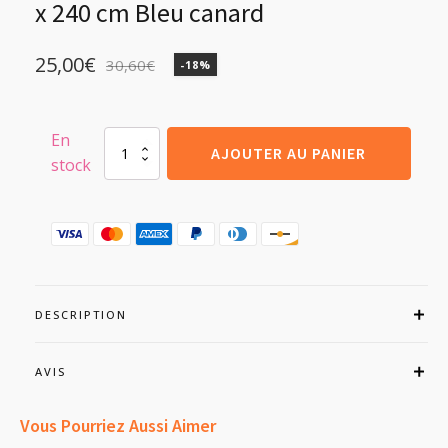
x 240 cm Bleu canard
25,00
€
30,60
€
-18%
Le
Le
prix
prix
initial
actuel
En
quantité
AJOUTER AU PANIER
stock
de
était :
est :
Lot
de
30,60€.
25,00€.
2
Rideaux
obscurcissants
135
x
240
DESCRIPTION
cm
Bleu
canard
AVIS
Vous Pourriez Aussi Aimer