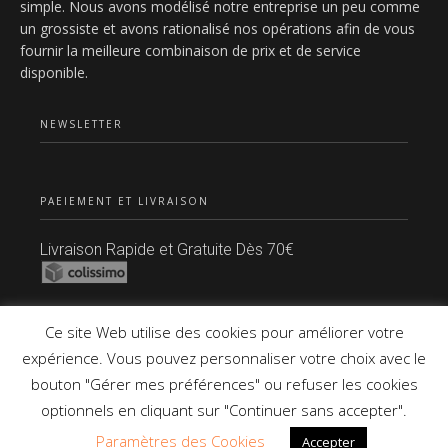
simple. Nous avons modélisé notre entreprise un peu comme
un grossiste et avons rationalisé nos opérations afin de vous
fournir la meilleure combinaison de prix et de service
disponible.
NEWSLETTER
PAEIEMENT ET LIVRAISON
Livraison Rapide et Gratuite Dès 70€
Paiement Sécurisé
Ce site Web utilise des cookies pour améliorer votre
expérience. Vous pouvez personnaliser votre choix avec le
bouton "Gérer mes préférences" ou refuser les cookies
Copyright © 2021 Tous Droits Réservés.
optionnels en cliquant sur "Continuer sans accepter".
Paramètres des Cookies
Accepter