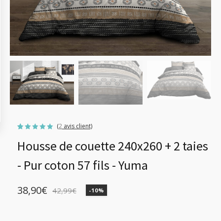
(
2
avis client)
Noté
2
5.00
Housse de couette 240x260 + 2 taies
sur 5
basé sur
notations
client
- Pur coton 57 fils - Yuma
38,90
€
42,99
€
-10%
Le
Le
prix
prix