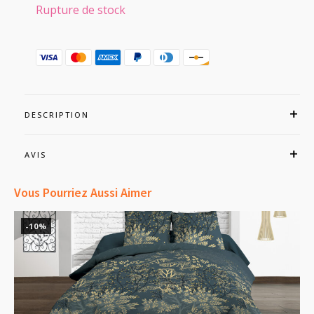
initial
actuel
Rupture de stock
était :
est :
42,99€.
38,90€.
DESCRIPTION
AVIS
Vous Pourriez Aussi Aimer
-10%