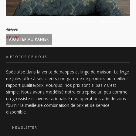
is
Housse de couette 240x260 + 2 taies - Pur coton 57 fils - Hevea
Ho
42,99
€
42
Le
Le
L
38,90
€
38
AJOUTER AU PANIER
prix
prix
p
initial
actuel
in
À PROPOS DE NOUS
était :
est :
ét
Spécialisé dans la vente de nappes et linge de maison, Le linge
42,99€.
38,90€.
4
de Jules offre à ses clients une gamme de produits au meilleur
rapport qualité/prix. Pourquoi nos prix sont si bas ? C’est
simple. Nous avons modélisé notre entreprise un peu comme
un grossiste et avons rationalisé nos opérations afin de vous
fournir la meilleure combinaison de prix et de service
disponible.
NEWSLETTER