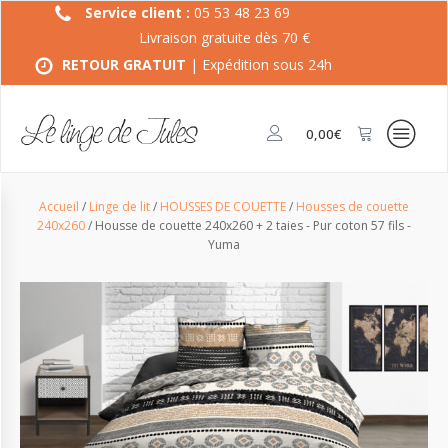
Service client :
05 53 48 23 69
Livraison gratuite dès 70 €
RETOUR GRATUIT
| Expédition sous 24h
0,00
€
Accueil
/
Linge de lit
/
HOUSSES DE COUETTE
/
Housses de couette
240x260
/ Housse de couette 240x260 + 2 taies - Pur coton 57 fils -
Yuma