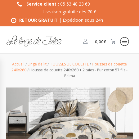
Service client :
05 53 48 23 69
Livraison gratuite dès 70 €
RETOUR GRATUIT
| Expédition sous 24h
0,00
€
Accueil
/
Linge de lit
/
HOUSSES DE COUETTE
/
Housses de couette
240x260
/ Housse de couette 240x260 + 2 taies - Pur coton 57 fils -
Palma