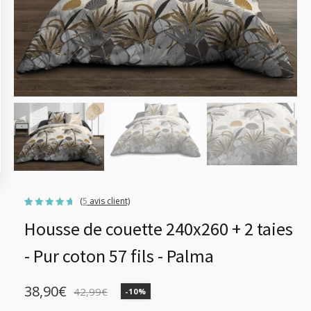
(
5
avis client)
Noté
5
4.60
Housse de couette 240x260 + 2 taies
sur 5
basé
sur
notations
- Pur coton 57 fils - Palma
client
38,90
€
42,99
€
-10%
Le
Le