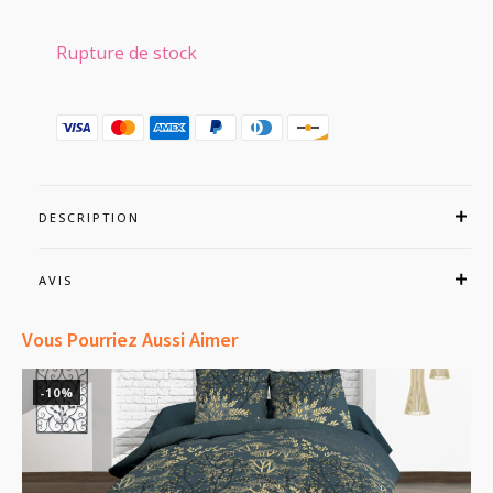
prix
prix
initial
actuel
Rupture de stock
était :
est :
42,99€.
38,90€.
DESCRIPTION
AVIS
Vous Pourriez Aussi Aimer
-10%