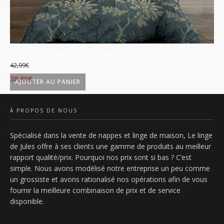
is
Housse de couette 240x260 + 2 taies - Pur coton 57 fils - Hevea
Ho
42,99
€
42
Le
Le
L
38,90
€
38
AJOUTER AU PANIER
prix
prix
p
initial
actuel
in
À PROPOS DE NOUS
était :
est :
ét
Spécialisé dans la vente de nappes et linge de maison, Le linge
42,99€.
38,90€.
4
de Jules offre à ses clients une gamme de produits au meilleur
rapport qualité/prix. Pourquoi nos prix sont si bas ? C’est
simple. Nous avons modélisé notre entreprise un peu comme
un grossiste et avons rationalisé nos opérations afin de vous
fournir la meilleure combinaison de prix et de service
disponible.