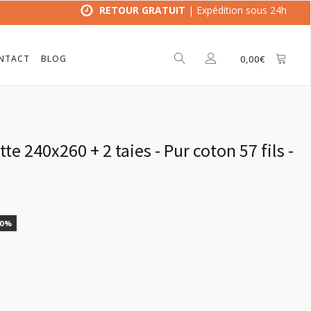
RETOUR GRATUIT
| Expédition sous 24h
NTACT
BLOG
0,00
€
e 240x260 + 2 taies - Pur coton 57 fils -
10%