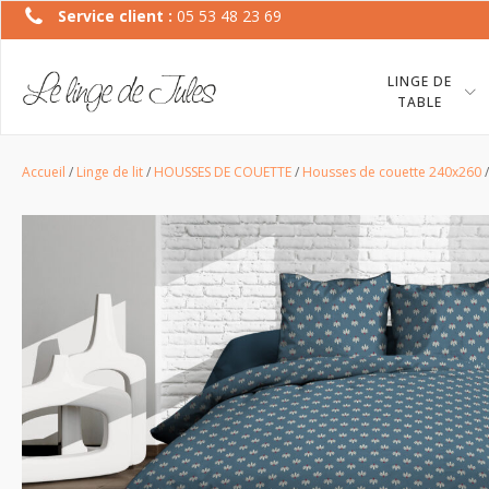
Service client :
05 53 48 23 69
LINGE DE
TABLE
Accueil
/
Linge de lit
/
HOUSSES DE COUETTE
/
Housses de couette 240x260
/