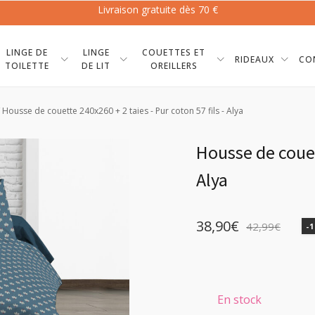
Livraison gratuite dès 70 €
LINGE DE
LINGE
COUETTES ET
RIDEAUX
CO
TOILETTE
DE LIT
OREILLERS
 Housse de couette 240x260 + 2 taies - Pur coton 57 fils - Alya
Housse de couett
Alya
38,90
€
42,99
€
-
Le
Le
prix
prix
initial
actuel
En stock
était :
est :