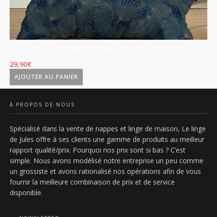
Housse de couette 240x260 + 2 taies - Microfibre - Olinda bleu
Ho
29,90
€
29
AJOUTER AU PANIER
À PROPOS DE NOUS
Spécialisé dans la vente de nappes et linge de maison, Le linge
de Jules offre à ses clients une gamme de produits au meilleur
rapport qualité/prix. Pourquoi nos prix sont si bas ? C’est
simple. Nous avons modélisé notre entreprise un peu comme
un grossiste et avons rationalisé nos opérations afin de vous
fournir la meilleure combinaison de prix et de service
disponible.