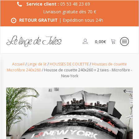
Service client :
05 53 48 23 69
Livraison gratuite dès 70 €
RETOUR GRATUIT
| Expédition sous 24h
0,00
€
Accueil
/
Linge de lit
/
HOUSSES DE COUETTE
/
Housses de couette
Microfibre 240x260
/ Housse de couette 240x260 + 2 taies - Microfibre -
New-York