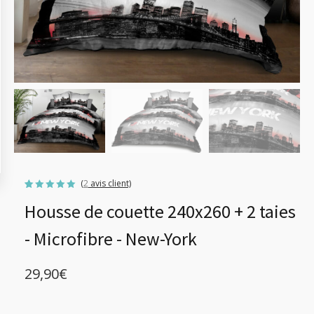
(
2
avis client)
Noté
2
5.00
Housse de couette 240x260 + 2 taies
sur 5
basé sur
notations
client
- Microfibre - New-York
29,90
€