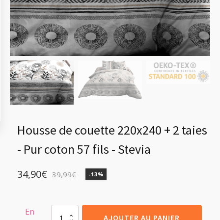
Housse de couette 220x240 + 2 taies
- Pur coton 57 fils - Stevia
34,90
€
39,99
€
-13%
Le
Le
prix
prix
initial
actuel
En
quantité
AJOUTER AU PANIER