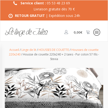
Service client :
05 53 48 23 69
Livraison gratuite dès 70 €
RETOUR GRATUIT
| Expédition sous 24h
0,00
€
Accueil
/
Linge de lit
/
HOUSSES DE COUETTE
/
Housses de couette
220x240
/ Housse de couette 220x240 + 2 taies - Pur coton 57 fils -
Stevia