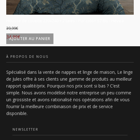
is
Housse de couette 220x240 + 2 taies - Pur coton 57 fils - Hevea
Ho
39,99
€
39
Le
Le
L
34,90
€
34
AJOUTER AU PANIER
prix
prix
p
initial
actuel
in
À PROPOS DE NOUS
était :
est :
ét
Spécialisé dans la vente de nappes et linge de maison, Le linge
39,99€.
34,90€.
3
de Jules offre à ses clients une gamme de produits au meilleur
rapport qualité/prix. Pourquoi nos prix sont si bas ? C’est
simple. Nous avons modélisé notre entreprise un peu comme
un grossiste et avons rationalisé nos opérations afin de vous
fournir la meilleure combinaison de prix et de service
disponible.
NEWSLETTER