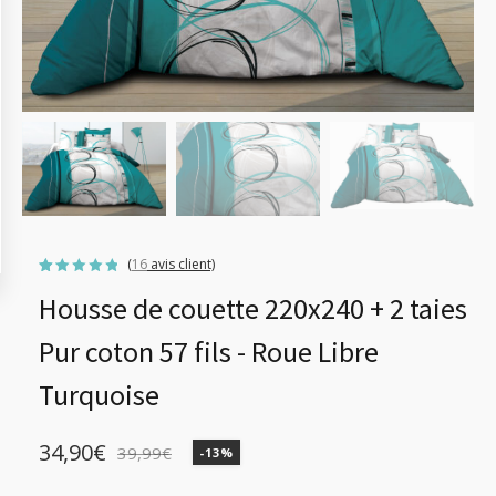
(
16
avis client)
Noté
16
4.75
Housse de couette 220x240 + 2 taies
sur 5
basé
sur
notations
Pur coton 57 fils - Roue Libre
client
Turquoise
34,90
€
39,99
€
-13%
Le
Le