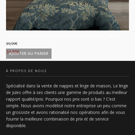
is
Housse de couette 220x240 + 2 taies - Pur coton 57 fils - Hevea
Ho
39,99
€
39
Le
Le
L
34,90
€
34
AJOUTER AU PANIER
prix
prix
p
initial
actuel
in
À PROPOS DE NOUS
était :
est :
ét
Spécialisé dans la vente de nappes et linge de maison, Le linge
39,99€.
34,90€.
3
de Jules offre à ses clients une gamme de produits au meilleur
rapport qualité/prix. Pourquoi nos prix sont si bas ? C’est
simple. Nous avons modélisé notre entreprise un peu comme
un grossiste et avons rationalisé nos opérations afin de vous
fournir la meilleure combinaison de prix et de service
disponible.