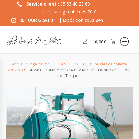
Service client :
05 53 48 23 69
Livraison gratuite dès 70 €
RETOUR GRATUIT
| Expédition sous 24h
0,00
€
Accueil
/
Linge de lit
/
HOUSSES DE COUETTE
/
Housses de couette
220x240
/ Housse de couette 220x240 + 2 taies Pur coton 57 fils - Roue
Libre Turquoise