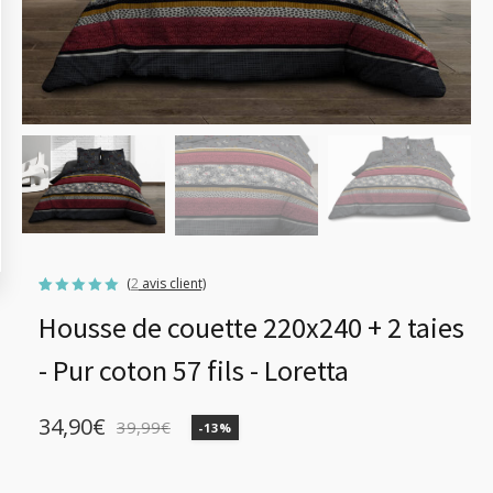
(
2
avis client)
Noté
2
5.00
Housse de couette 220x240 + 2 taies
sur 5
basé sur
notations
client
- Pur coton 57 fils - Loretta
34,90
€
39,99
€
-13%
Le
Le
prix
prix