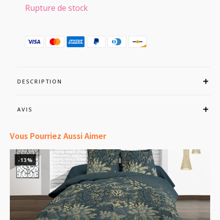
initial
actuel
Rupture de stock
était :
est :
39,99€.
34,90€.
DESCRIPTION
AVIS
Vous Pourriez Aussi Aimer
-13%