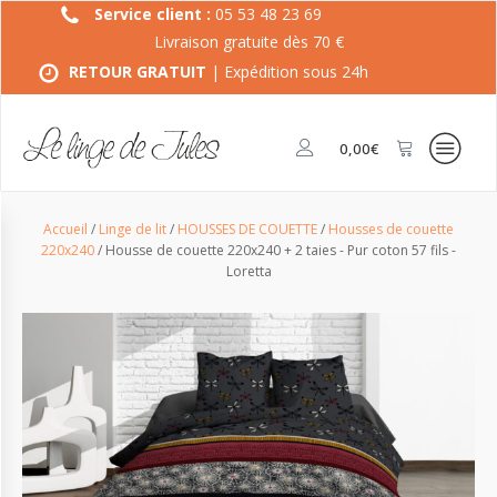
Service client :
05 53 48 23 69
Livraison gratuite dès 70 €
RETOUR GRATUIT
| Expédition sous 24h
0,00
€
Accueil
/
Linge de lit
/
HOUSSES DE COUETTE
/
Housses de couette
220x240
/ Housse de couette 220x240 + 2 taies - Pur coton 57 fils -
Loretta