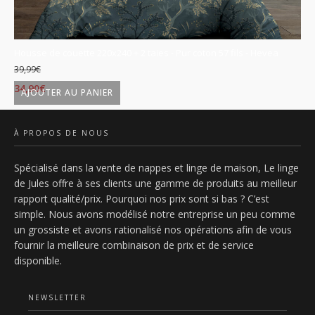
is
Housse de couette 220x240 + 2 taies - Pur coton 57 fils - Hevea
Ho
39,99
€
39
Le
Le
L
34,90
€
34
AJOUTER AU PANIER
prix
prix
p
initial
actuel
in
À PROPOS DE NOUS
était :
est :
ét
Spécialisé dans la vente de nappes et linge de maison, Le linge
39,99€.
34,90€.
3
de Jules offre à ses clients une gamme de produits au meilleur
rapport qualité/prix. Pourquoi nos prix sont si bas ? C’est
simple. Nous avons modélisé notre entreprise un peu comme
un grossiste et avons rationalisé nos opérations afin de vous
fournir la meilleure combinaison de prix et de service
disponible.
NEWSLETTER