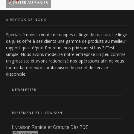
34,90
€
34
AJOUTER AU PANIER
prix
prix
p
initial
actuel
in
À PROPOS DE NOUS
était :
est :
ét
Spécialisé dans la vente de nappes et linge de maison, Le linge
39,99€.
34,90€.
3
de Jules offre à ses clients une gamme de produits au meilleur
rapport qualité/prix. Pourquoi nos prix sont si bas ? C’est
simple. Nous avons modélisé notre entreprise un peu comme
un grossiste et avons rationalisé nos opérations afin de vous
fournir la meilleure combinaison de prix et de service
disponible.
NEWSLETTER
PAEIEMENT ET LIVRAISON
Livraison Rapide et Gratuite Dès 70€