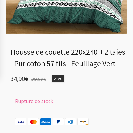
Housse de couette 220x240 + 2 taies
- Pur coton 57 fils - Feuillage Vert
34,90
€
39,99
€
-13%
Le
Le
prix
prix
initial
actuel
Rupture de stock
était :
est :
39,99€.
34,90€.