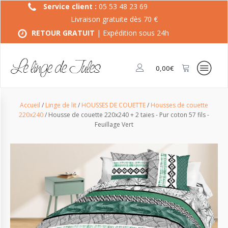
Service client :
05 53 48 23 69
Livraison gratuite dès 70 €
RETOUR GRATUIT
| Expédition sous 24h
0,00
€
Accueil
/
Linge de lit
/
HOUSSES DE COUETTE
/
Housses de couette
220x240
/ Housse de couette 220x240 + 2 taies - Pur coton 57 fils -
Feuillage Vert