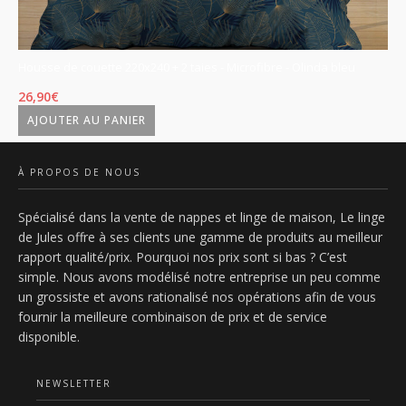
Housse de couette 220x240 + 2 taies - Microfibre - Olinda bleu
Ho
26,90
€
26
AJOUTER AU PANIER
À PROPOS DE NOUS
Spécialisé dans la vente de nappes et linge de maison, Le linge
de Jules offre à ses clients une gamme de produits au meilleur
rapport qualité/prix. Pourquoi nos prix sont si bas ? C’est
simple. Nous avons modélisé notre entreprise un peu comme
un grossiste et avons rationalisé nos opérations afin de vous
fournir la meilleure combinaison de prix et de service
disponible.
NEWSLETTER