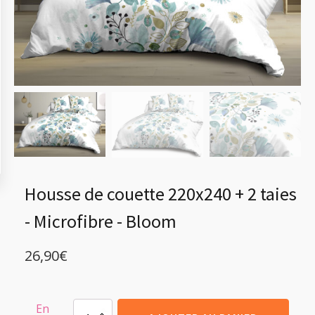
Housse de couette 220x240 + 2 taies
- Microfibre - Bloom
26,90
€
En
quantité