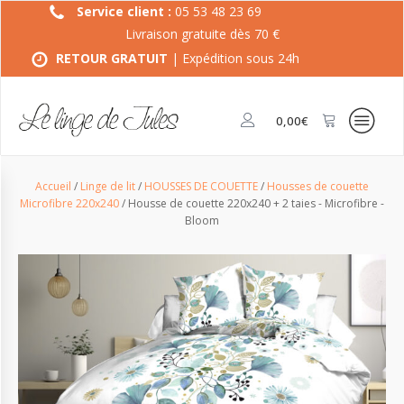
Service client :
05 53 48 23 69
Livraison gratuite dès 70 €
RETOUR GRATUIT
| Expédition sous 24h
0,00
€
Accueil
/
Linge de lit
/
HOUSSES DE COUETTE
/
Housses de couette
Microfibre 220x240
/ Housse de couette 220x240 + 2 taies - Microfibre -
Bloom