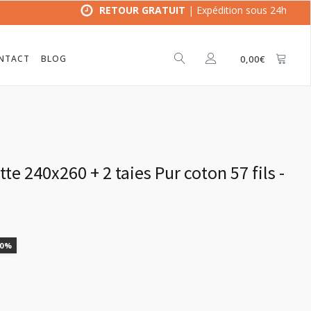
RETOUR GRATUIT
| Expédition sous 24h
NTACT
BLOG
0,00
€
e 240x260 + 2 taies Pur coton 57 fils -
10%