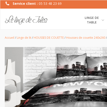
Service client :
05 53 48 23 69
LINGE DE
TABLE
Accueil
/
Linge de lit
/
HOUSSES DE COUETTE
/
Housses de couette 240x260
/