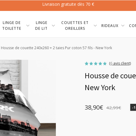
Livraison gratuite dès 70 €
LINGE DE
LINGE
COUETTES ET
RIDEAUX
CO
TOILETTE
DE LIT
OREILLERS
 Housse de couette 240x260 + 2 taies Pur coton 57 fils - New York
(
6
avis client)
Noté
6
4.83
Housse de couett
sur 5
basé
sur
notations
New York
client
38,90
€
42,99
€
-
Le
Le
prix
prix
initial
actuel