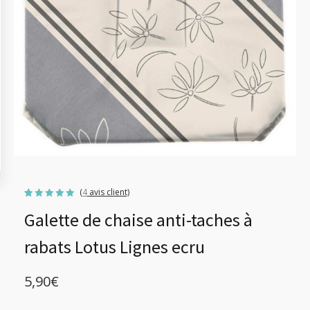
(
4
avis client)
Noté
4
5.00
Galette de chaise anti-taches à
sur 5
basé sur
notations
client
rabats Lotus Lignes ecru
5,90
€