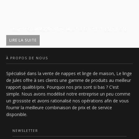
Housse de Couette 220x240 + 2 taies Pur Coton 57 Fils Stivol Gris
Ga
5,
LIRE LA SUITE
À PROPOS DE NOUS
Spécialisé dans la vente de nappes et linge de maison, Le linge
de Jules offre à ses clients une gamme de produits au meilleur
rapport qualité/prix. Pourquoi nos prix sont si bas ? C’est
simple. Nous avons modélisé notre entreprise un peu comme
un grossiste et avons rationalisé nos opérations afin de vous
fournir la meilleure combinaison de prix et de service
disponible.
NEWSLETTER