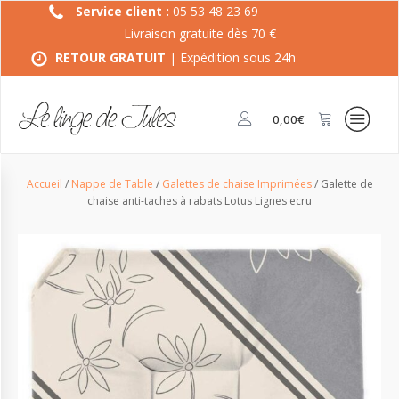
Service client :
05 53 48 23 69
Livraison gratuite dès 70 €
RETOUR GRATUIT
| Expédition sous 24h
0,00
€
Accueil
/
Nappe de Table
/
Galettes de chaise Imprimées
/ Galette de
chaise anti-taches à rabats Lotus Lignes ecru