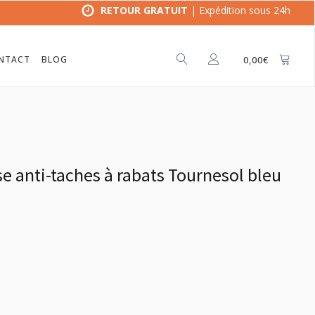
RETOUR GRATUIT
| Expédition sous 24h
NTACT
BLOG
0,00
€
se anti-taches à rabats Tournesol bleu