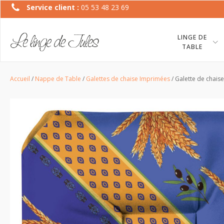
Service client :
05 53 48 23 69
LINGE DE
TABLE
Accueil
/
Nappe de Table
/
Galettes de chaise Imprimées
/ Galette de chaise