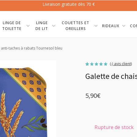
Livraison gratuite dès 70 €
LINGE DE
LINGE
COUETTES ET
RIDEAUX
CO
TOILETTE
DE LIT
OREILLERS
 anti-taches à rabats Tournesol bleu
(
4
avis client)
Noté
4
5.00
Galette de chai
sur 5
basé sur
notations
client
5,90
€
Rupture de stock