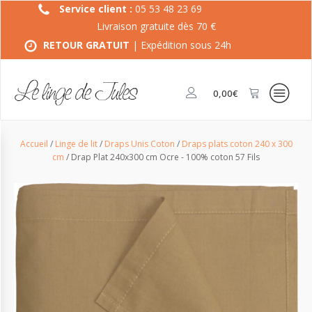
Service client :
05 53 48 23 69
Livraison gratuite dès 70 €
RETOUR GRATUIT
| Expédition sous 24h
0,00
€
Accueil
/
Linge de lit
/
Draps Unis Coton
/
Draps plats coton 240 x 300
cm
/ Drap Plat 240x300 cm Ocre - 100% coton 57 Fils