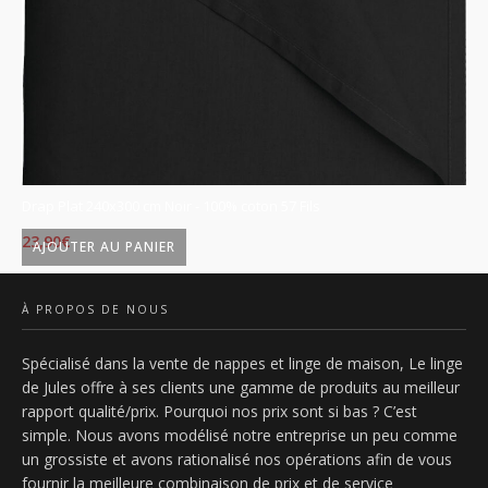
Drap Plat 240x300 cm Noir - 100% coton 57 Fils
Dr
23,90
€
23
AJOUTER AU PANIER
À PROPOS DE NOUS
Spécialisé dans la vente de nappes et linge de maison, Le linge
de Jules offre à ses clients une gamme de produits au meilleur
rapport qualité/prix. Pourquoi nos prix sont si bas ? C’est
simple. Nous avons modélisé notre entreprise un peu comme
un grossiste et avons rationalisé nos opérations afin de vous
fournir la meilleure combinaison de prix et de service