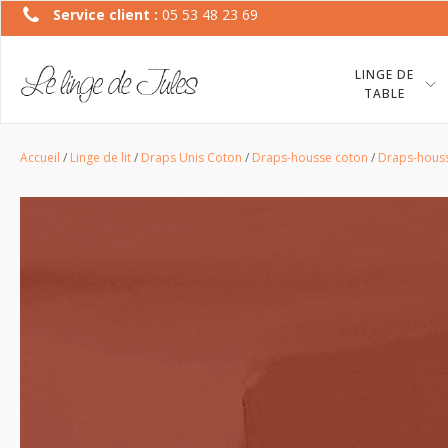
Service client :
05 53 48 23 69
LINGE DE
TABLE
Accueil
/
Linge de lit
/
Draps Unis Coton
/
Draps-housse coton
/
Draps-houss