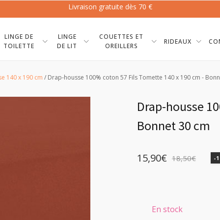
Livraison gratuite dès 70 €
LINGE DE
LINGE
COUETTES ET
RIDEAUX
CO
TOILETTE
DE LIT
OREILLERS
e 140 x 190 cm
/ Drap-housse 100% coton 57 Fils Tomette 140 x 190 cm - Bonn
Drap-housse 100
Bonnet 30 cm
15,90
€
18,50
€
-
Le
Le
prix
prix
initial
actuel
En stock
était :
est :