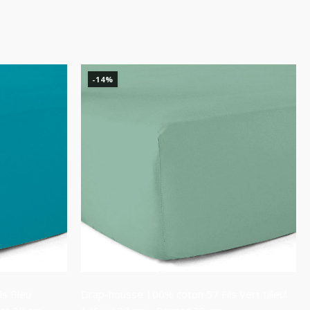
-14%
ls Bleu
Drap-housse 100% coton 57 Fils Vert tilleul