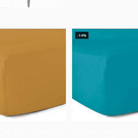
-14%
00% coton 57 Fils Safran 140
Drap-housse 100% coton 57 Fi