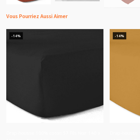
Vous Pourriez Aussi Aimer
-14%
-14%
Drap-housse 100% coton 57 Fils Noir 140 x
Drap-housse 1