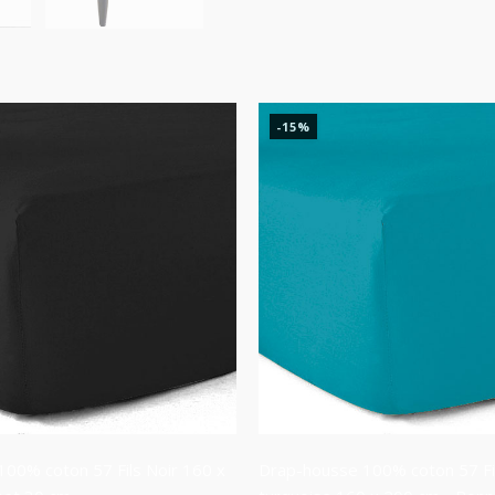
-15%
00% coton 57 Fils Noir 160 x
Drap-housse 100% coton 57 Fi