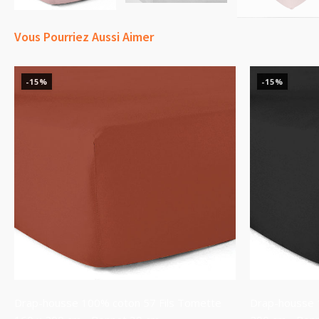
Vous Pourriez Aussi Aimer
-15%
-15%
Drap-housse 100% coton 57 Fils Tomette
Drap-housse 1