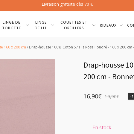
Livraison gratuite dès 70 €
LINGE DE
LINGE
COUETTES ET
RIDEAUX
CO
TOILETTE
DE LIT
OREILLERS
e 160 x 200 cm
/ Drap-housse 100% Coton 57 Fils Rose Poudré - 160 x 200 cm 
Drap-housse 100
200 cm - Bonne
16,90
€
19,90
€
-
Le
Le
prix
prix
initial
actuel
En stock
était :
est :