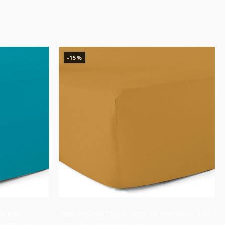
-15%
ls Bleu
Drap-housse 100% coton 57 Fils Safran 160